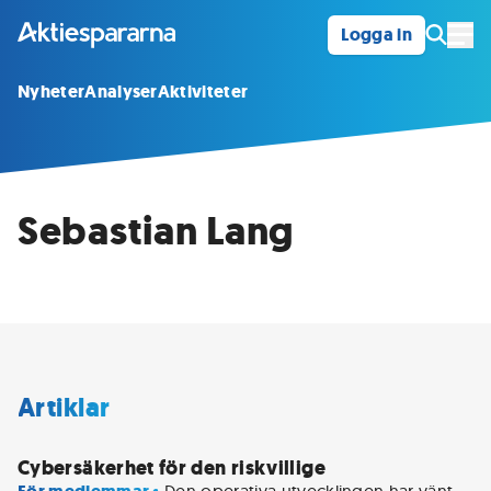
Logga in
Öpp
Nyheter
Analyser
Aktiviteter
Sebastian Lang
Artiklar
Cybersäkerhet för den riskvillige