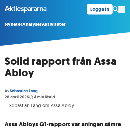
Logga in
Öpp
Nyheter
Analyser
Aktiviteter
Solid rapport från Assa
Abloy
Av
Sebastian Lang
28 april 2026
4
min lästid
Sebastian Lang om Assa Abloy
.
Assa Abloys Q1-rapport var aningen sämre