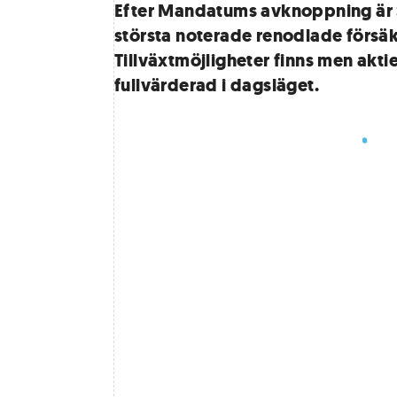
Efter Mandatums avknoppning ä
största noterade renodlade försä
Tillväxtmöjligheter finns men akti
fullvärderad i dagsläget.