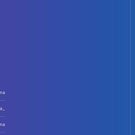
rna
na_
rna