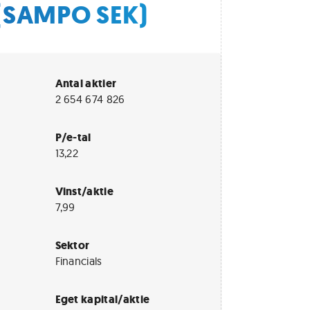
 (SAMPO SEK)
Antal aktier
2 654 674 826
P/e-tal
13,22
Vinst/aktie
7,99
Sektor
Financials
Eget kapital/aktie