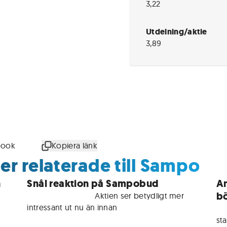
3,22
Utdelning/aktie
3,89
book
Kopiera länk
er relaterade till Sampo
n
Snål reaktion på Sampobud
An
b
För medlemmar • 
Aktien ser betydligt mer 
intressant ut nu än innan
Fö
st