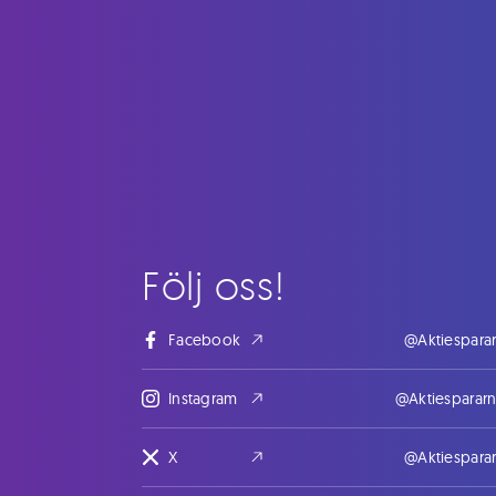
Följ oss!
Facebook
@Aktiespara
Instagram
@Aktiesparar
X
@Aktiespara