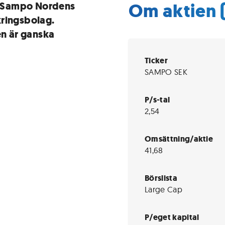
Om aktien
r Sampo Nordens
kringsbolag.
en är ganska
Ticker
SAMPO SEK
P/s-tal
2,54
Omsättning/aktie
41,68
Börslista
Large Cap
P/eget kapital