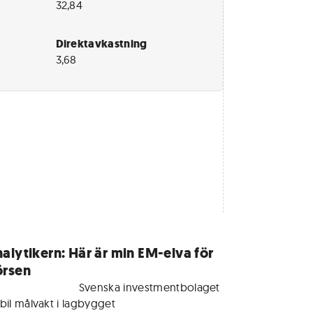
32,84
Direktavkastning
3,68
alytikern: Här är min EM-elva för
örsen
r medlemmar • 
Svenska investmentbolaget 
abil målvakt i lagbygget