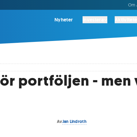
Om A
Nyheter
Investera
Aktivitete
för portföljen - men
Av
Jan Lindroth