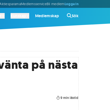
Logga in
ktiespararna
Medlemsservice
Bli medlem
r
Kunskap
Medlemskap
Sök
 vänta på nästa
9
min lästid