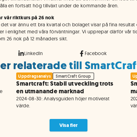
ålla en fortsatt hög tillväxt under de kommande åren.
 vår riktkurs på 26 nok
 det var ännu ett bra kvartal och bolaget visar på fina resultat
er i enlighet med våra förväntningar. Vi upprepar därför vår ti
 om 26 nok på 12 månaders sikt.
LinkedIn
Facebook
er relaterade till SmartCra
Uppdragsanalys
SmartCraft Group
Up
Smartcraft: Stabil utveckling trots
Sm
en utmanande marknad
m
e 
2024-08-30: Analysguiden höjer motiverat 
20
värde.
vä
Visa fler