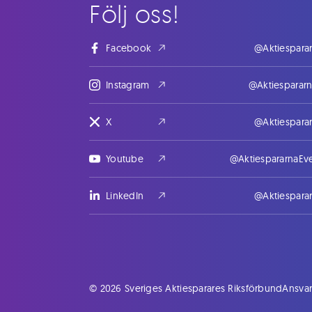
Följ oss!
Facebook
@Aktiespara
Instagram
@Aktiesparar
X
@Aktiespara
Youtube
@AktiespararnaEv
LinkedIn
@Aktiespara
© 2026 Sveriges Aktiesparares Riksförbund
Ansvar