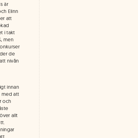
s är
och Elinn
er att
 ökad
 i takt
7%, men
konkurser
nder de
tt nivån
igt innan
t med att
er och
åste
ver allt
tt.
sningar
att