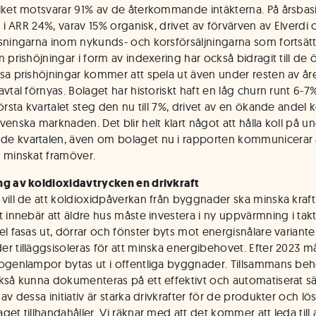
lket motsvarar 91% av de återkommande intäkterna. På årsbasi
n i ARR 24%, varav 15% organisk, drivet av förvärven av Elverdi 
sningarna inom nykunds- och korsförsäljningarna som fortsätt
n prishöjningar i form av indexering har också bidragit till de
sa prishöjningar kommer att spela ut även under resten av året
avtal förnyas. Bolaget har historiskt haft en låg churn runt 6-
örsta kvartalet steg den nu till 7%, drivet av en ökande andel 
venska marknaden. Det blir helt klart något att hålla koll på u
 kvartalen, även om bolaget nu i rapporten kommunicerar a
 minskat framöver.
g av koldioxidavtrycken en drivkraft
vill de att koldioxidpåverkan från byggnader ska minska kraft
t innebär att äldre hus måste investera i ny uppvärmning i tak
el fasas ut, dörrar och fönster byts mot energisnålare variant
r tilläggsisoleras för att minska energibehovet. Efter 2023 m
ogenlampor bytas ut i offentliga byggnader. Tillsammans behö
kså kunna dokumenteras på ett effektivt och automatiserat sä
av dessa initiativ är starka drivkrafter för de produkter och lö
et tillhandahåller. Vi räknar med att det kommer att leda till 