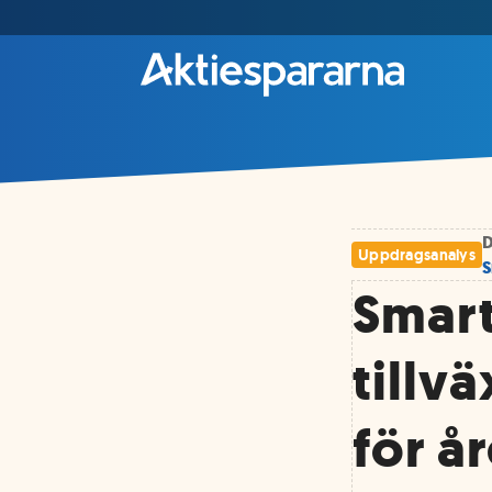
D
Uppdragsanalys
S
Smart
tillv
för år