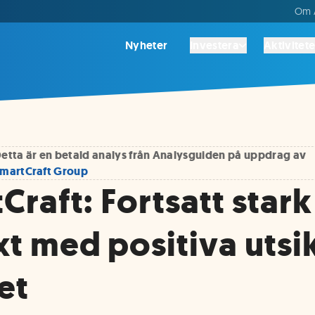
Om A
Nyheter
Investera
Aktivitete
etta är en betald analys från Analysguiden på uppdrag av
martCraft Group
Craft: Fortsatt stark
äxt med positiva utsi
et