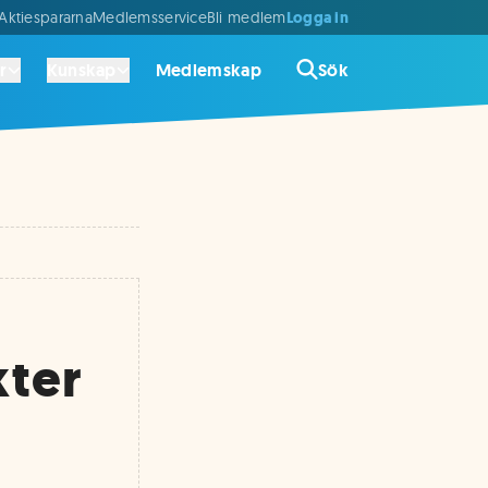
Logga in
ktiespararna
Medlemsservice
Bli medlem
r
Kunskap
Medlemskap
Sök
kter