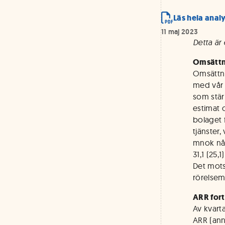
Läs hela anal
11 maj 2023
Detta är
Omsättni
Omsättnin
med vår 
som stär
estimat 
bolaget 
tjänster,
mnok någ
31,1 (25
Det mots
rörelsema
ARR fort
Av kvart
ARR (annu