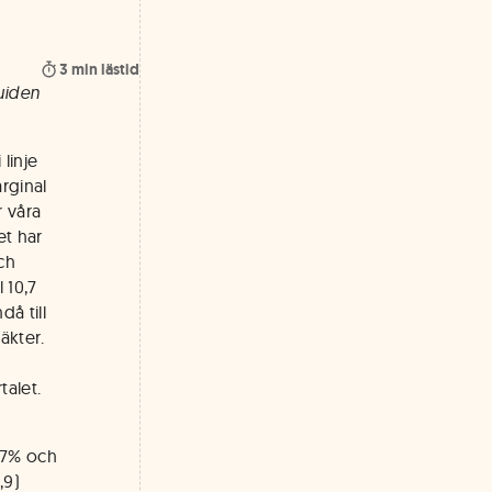
3
min lästid
uiden
linje
rginal
r våra
et har
ch
 10,7
å till
äkter.
talet.
97% och
,9)