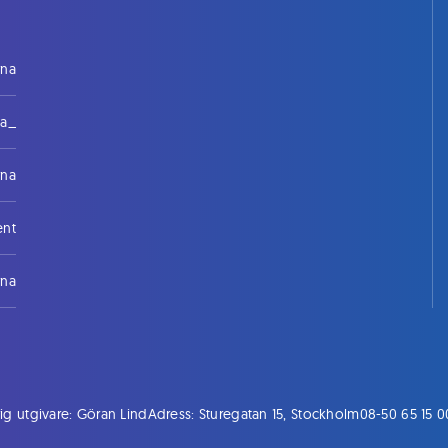
rna
na_
rna
ent
rna
ig utgivare: Göran Lind
Adress: Sturegatan 15, Stockholm
08-50 65 15 0