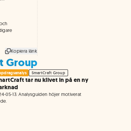
 och
digare
Kopiera länk
ft Group
pdragsanalys
SmartCraft Group
artCraft tar nu klivet in på en ny
arknad
24-05-13: Analysguiden höjer motiverat 
rde.