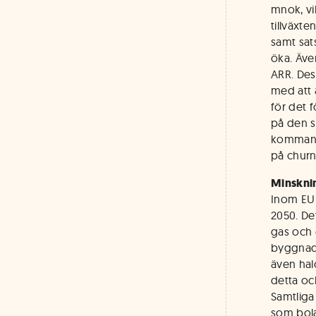
mnok, vi
tillväxte
samt sat
öka. Äve
ARR. Des
med att 
för det f
på den s
kommande
på churn
Minsknin
Inom EU 
2050. De
gas och 
byggnade
även hal
detta oc
Samtliga 
som bolag