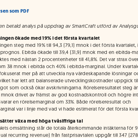
ysen som PDF
 en betald analys på uppdrag av SmartCraft utförd av Analysg
ngen ökade med 19% i det första kvartalet
gen steg med 19% till 94,3 (79,1) mnok i det första kvartalet, i 
prognos. Ebitda ökade till 39,4 (31,9) mnok med en ebitda-ma
ktes med nästan 2 procentenheter till 41,8%. Det var strax öve
om 38 mnok i ebitda och 40% i ebitda-marginal. Under kvartal
fokuserat mer på att utveckla nya värdeskapande lösningar o
 vilket har lett att balanserade utvecklingskostnader uppgick till
ot som också ökar avskrivningarna. Rörelseresultatet steg änd
,1) mnok drivet av främst av god kostnadskontroll och högre int
varar en rörelsemarginal om 33%. Både rörelseresultat och
rginal var i linje med vad vi hade estimerat för det första kvar
sätter växa med höga tvåsiffriga tal
alets omsättning står de totala återkommande intäkterna för 
al recurring revenue) från fastprisavtalen uppgår till 347 (278