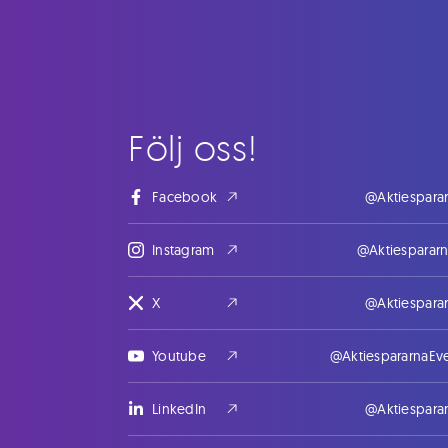
Följ oss!
Facebook
@Aktiespara
Instagram
@Aktiesparar
X
@Aktiespara
Youtube
@AktiespararnaEv
LinkedIn
@Aktiespara