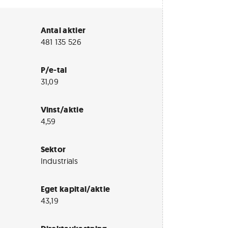
Antal aktier
481 135 526
P/e-tal
31,09
Vinst/aktie
4,59
Sektor
Industrials
Eget kapital/aktie
43,19