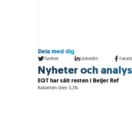
Dela med dig
Twitter
LinkedIn
Face
Nyheter och analyse
EQT har sålt resten i Beijer Ref
Rabatten blev 3,3%