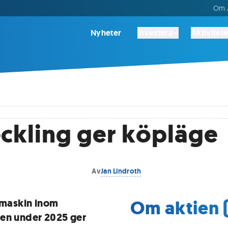
Om A
Nyheter
Investera
Aktivitete
ckling ger köpläge
Av
Jan Lindroth
Om aktien (
vsmaskin inom
gen under 2025 ger