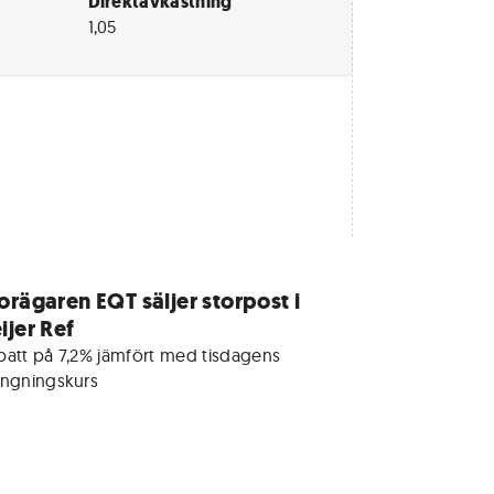
Direktavkastning
1,05
orägaren EQT säljer storpost i
ijer Ref
batt på 7,2% jämfört med tisdagens 
ängningskurs 