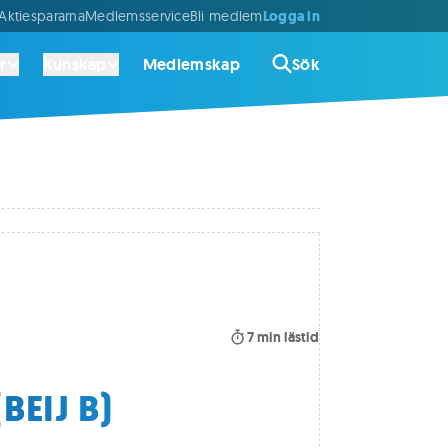
Logga in
ktiespararna
Medlemsservice
Bli medlem
r
Kunskap
Medlemskap
Sök
7
min lästid
BEIJ B)