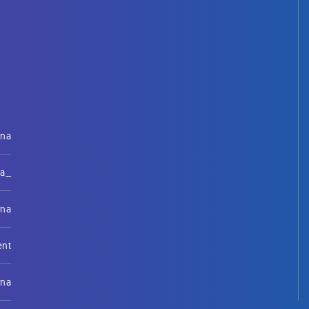
rna
na_
rna
ent
rna