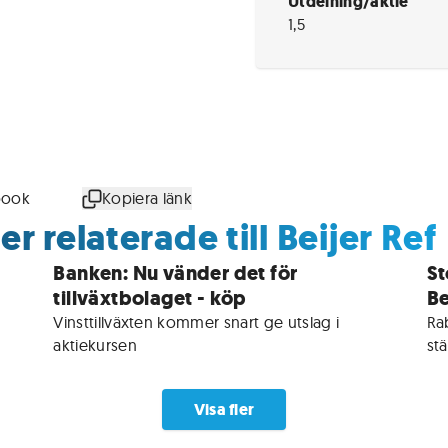
Utdelning/aktie
1,5
book
Kopiera länk
r relaterade till Beijer Ref
Banken: Nu vänder det för
St
tillväxtbolaget - köp
Be
Vinsttillväxten kommer snart ge utslag i 
Ra
aktiekursen
st
Visa fler