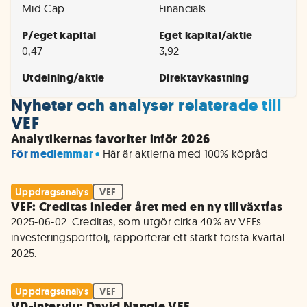
Mid Cap
Financials
P/eget kapital
Eget kapital/aktie
0,47
3,92
Utdelning/aktie
Direktavkastning
Nyheter och analyser relaterade till
VEF
Analytikernas favoriter inför 2026
För medlemmar • 
Här är aktierna med 100% köpråd
Uppdragsanalys
VEF
VEF: Creditas inleder året med en ny tillväxtfas
2025-06-02: Creditas, som utgör cirka 40% av VEFs 
investeringsportfölj, rapporterar ett starkt första kvartal 
Uppdragsanalys
VEF
VD-intervju: David Nangle VEF