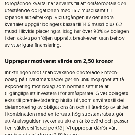
föregående kvartal har använts till att delåterbetala den
utestående obligationen med 16,7 musd samt till
löpande aktieåterköp. Vid utgången av det andra
kvartalet uppgår bolagets kassa till 14,6 musd plus 6,2
musd i likvida placeringar. Idag har över 90% av bolagen
i den aktiva portföljen uppnått break-even utan behov
av ytterligare finansiering.
Upprepar motiverat värde om 2,50 kronor
Inriktningen mot snabbväxande onoterade Fintech-
bolag på tillväxtmarknader ger en unik möjlighet att få
exponering mot bolag som normalt sett inte är
tillgängliga att investera i för småsparare. Givet bolagets
exits till premievärdering hittills i år, som använts till del
delamortering av obligationslån och till återköp av aktier,
i kombination med en fortsatt hög substansrabatt gör
att Analysguiden tycker att aktien är köpvärd och passar
i en väldiversifierad portfölj. Vi upprepar därför vårt
motiverade värde om 2,50 kronor.