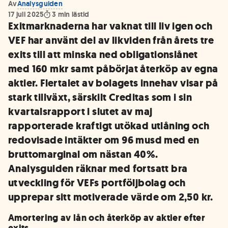
Av
Analysguiden
17 juli 2025
3
min lästid
Exitmarknaderna har vaknat till liv igen och
VEF har använt del av likviden från årets tre
exits till att minska ned obligationslånet
med 160 mkr samt påbörjat återköp av egna
aktier. Flertalet av bolagets innehav visar på
stark tillväxt, särskilt Creditas som i sin
kvartalsrapport i slutet av maj
rapporterade kraftigt utökad utlåning och
redovisade intäkter om 96 musd med en
bruttomarginal om nästan 40%.
Analysguiden räknar med fortsatt bra
utveckling för VEFs portföljbolag och
upprepar sitt motiverade värde om 2,50 kr.
Amortering av lån och återköp av aktier efter