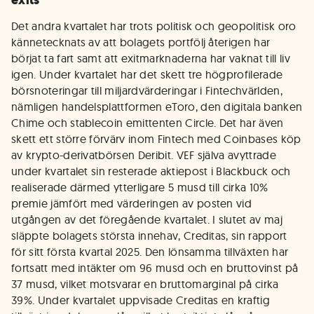
exits
Det andra kvartalet har trots politisk och geopolitisk oro
kännetecknats av att bolagets portfölj återigen har
börjat ta fart samt att exitmarknaderna har vaknat till liv
igen. Under kvartalet har det skett tre högprofilerade
börsnoteringar till miljardvärderingar i Fintechvärlden,
nämligen handelsplattformen eToro, den digitala banken
Chime och stablecoin emittenten Circle. Det har även
skett ett större förvärv inom Fintech med Coinbases köp
av krypto-derivatbörsen Deribit. VEF själva avyttrade
under kvartalet sin resterade aktiepost i Blackbuck och
realiserade därmed ytterligare 5 musd till cirka 10%
premie jämfört med värderingen av posten vid
utgången av det föregående kvartalet. I slutet av maj
släppte bolagets största innehav, Creditas, sin rapport
för sitt första kvartal 2025. Den lönsamma tillväxten har
fortsatt med intäkter om 96 musd och en bruttovinst på
37 musd, vilket motsvarar en bruttomarginal på cirka
39%. Under kvartalet uppvisade Creditas en kraftig