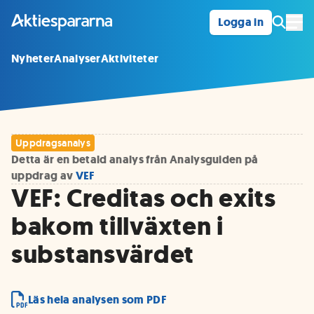
Logga in
Öpp
Nyheter
Analyser
Aktiviteter
Uppdragsanalys
Detta är en betald analys från Analysguiden på
uppdrag av
VEF
VEF: Creditas och exits
bakom tillväxten i
substansvärdet
Läs hela analysen som PDF