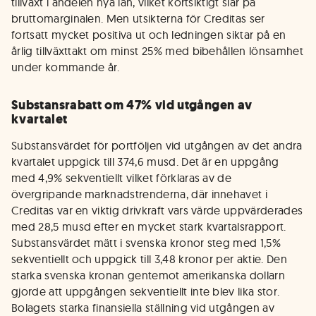
tillväxt i andelen nya lån, vilket kortsiktigt slår på
bruttomarginalen. Men utsikterna för Creditas ser
fortsatt mycket positiva ut och ledningen siktar på en
årlig tillväxttakt om minst 25% med bibehållen lönsamhet
under kommande år.
Substansrabatt om 47% vid utgången av
kvartalet
Substansvärdet för portföljen vid utgången av det andra
kvartalet uppgick till 374,6 musd. Det är en uppgång
med 4,9% sekventiellt vilket förklaras av de
övergripande marknadstrenderna, där innehavet i
Creditas var en viktig drivkraft vars värde uppvärderades
med 28,5 musd efter en mycket stark kvartalsrapport.
Substansvärdet mätt i svenska kronor steg med 1,5%
sekventiellt och uppgick till 3,48 kronor per aktie. Den
starka svenska kronan gentemot amerikanska dollarn
gjorde att uppgången sekventiellt inte blev lika stor.
Bolagets starka finansiella ställning vid utgången av