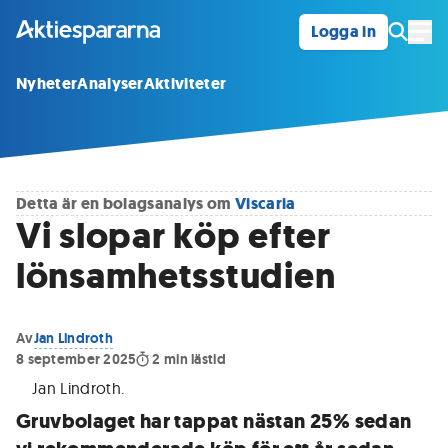
Logga in
Öpp
Nyheter
Analyser
Aktiviteter
Detta är en bolagsanalys om
Viscaria
Vi slopar köp efter
lönsamhetsstudien
Av
Jan Lindroth
8 september 2025
2
min lästid
Jan Lindroth
.
Gruvbolaget har tappat nästan 25% sedan