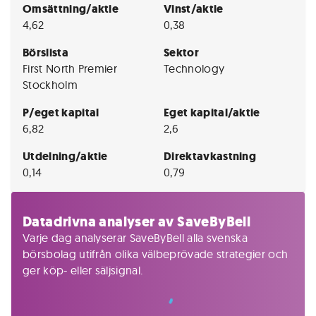
Omsättning/aktie
Vinst/aktie
4,62
0,38
Börslista
Sektor
First North Premier
Technology
Stockholm
P/eget kapital
Eget kapital/aktie
6,82
2,6
Utdelning/aktie
Direktavkastning
0,14
0,79
Datadrivna analyser av SaveByBell
Varje dag analyserar SaveByBell alla svenska
börsbolag utifrån olika välbeprövade strategier och
ger köp- eller säljsignal.