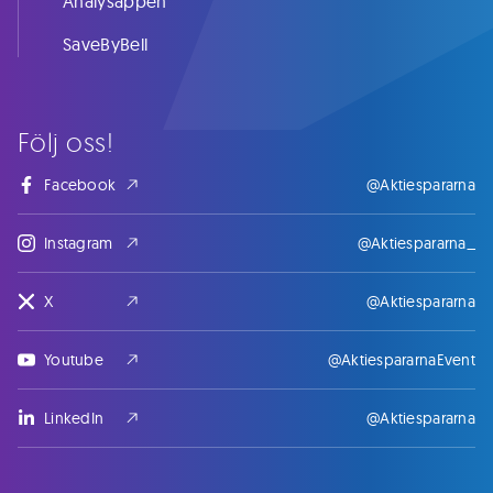
Analysappen
SaveByBell
Följ oss!
Facebook
@Aktiespararna
Instagram
@Aktiespararna_
X
@Aktiespararna
Youtube
@AktiespararnaEvent
LinkedIn
@Aktiespararna