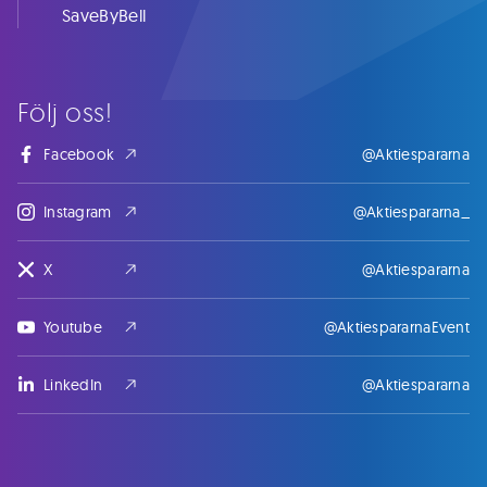
SaveByBell
Följ oss!
Facebook
@Aktiespararna
Instagram
@Aktiespararna_
X
@Aktiespararna
Youtube
@AktiespararnaEvent
LinkedIn
@Aktiespararna