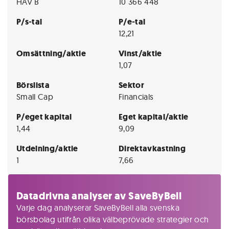
HAV B
10 366 448
P/s-tal
P/e-tal
12,21
Omsättning/aktie
Vinst/aktie
1,07
Börslista
Sektor
Small Cap
Financials
P/eget kapital
Eget kapital/aktie
1,44
9,09
Utdelning/aktie
Direktavkastning
1
7,66
Datadrivna analyser av SaveByBell
Varje dag analyserar SaveByBell alla svenska
börsbolag utifrån olika välbeprövade strategier och