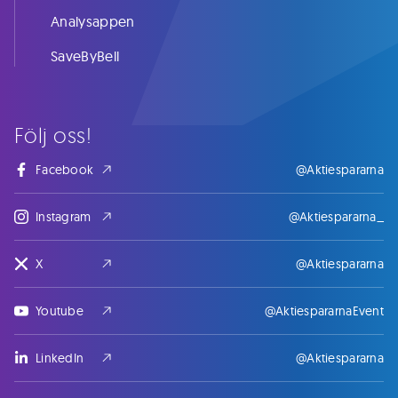
Analysappen
SaveByBell
Följ oss!
Facebook
@Aktiespararna
Instagram
@Aktiespararna_
X
@Aktiespararna
Youtube
@AktiespararnaEvent
LinkedIn
@Aktiespararna