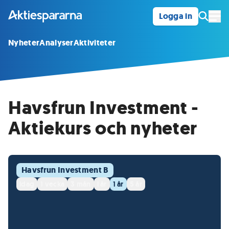
Logga in
Öpp
Nyheter
Analyser
Aktiviteter
Havsfrun Investment -
Aktiekurs och nyheter
Havsfrun Investment B
idag
1 vecka
3 mån
i år
1 år
5 år