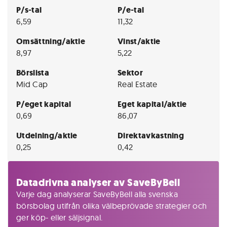
P/s-tal
P/e-tal
6,59
11,32
Omsättning/aktie
Vinst/aktie
8,97
5,22
Börslista
Sektor
Mid Cap
Real Estate
P/eget kapital
Eget kapital/aktie
0,69
86,07
Utdelning/aktie
Direktavkastning
0,25
0,42
Datadrivna analyser av SaveByBell
Varje dag analyserar SaveByBell alla svenska
börsbolag utifrån olika välbeprövade strategier och
ger köp- eller säljsignal.