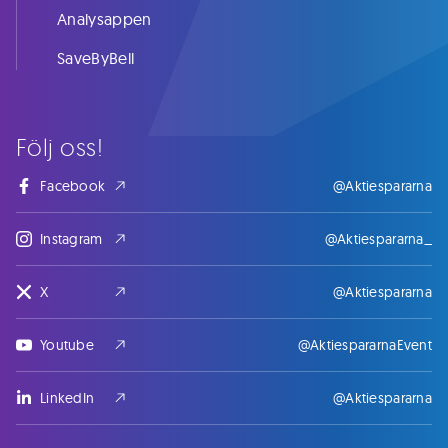
Analysappen
SaveByBell
Följ oss!
Facebook
@Aktiespararna
Instagram
@Aktiespararna_
X
@Aktiespararna
Youtube
@AktiespararnaEvent
LinkedIn
@Aktiespararna