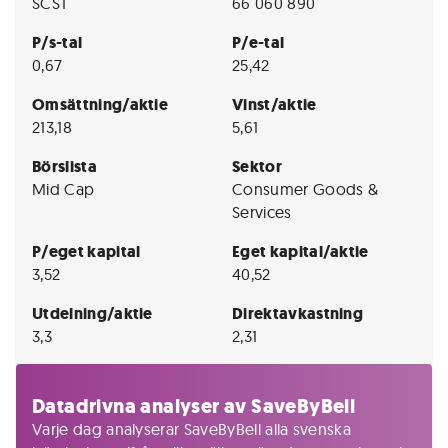
SCST
66 060 890
P/s-tal
P/e-tal
0,67
25,42
Omsättning/aktie
Vinst/aktie
213,18
5,61
Börslista
Sektor
Mid Cap
Consumer Goods &
Services
P/eget kapital
Eget kapital/aktie
3,52
40,52
Utdelning/aktie
Direktavkastning
3,3
2,31
Datadrivna analyser av SaveByBell
Varje dag analyserar SaveByBell alla svenska