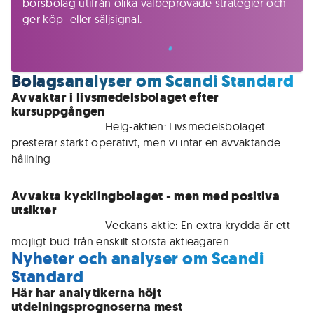
börsbolag utifrån olika välbeprövade strategier och
ger köp- eller säljsignal.
Bolagsanalyser om Scandi Standard
Avvaktar i livsmedelsbolaget efter
kursuppgången
För medlemmar • 
Helg-aktien: Livsmedelsbolaget 
presterar starkt operativt, men vi intar en avvaktande 
hållning
Avvakta kycklingbolaget - men med positiva
utsikter
För medlemmar • 
Veckans aktie: En extra krydda är ett 
möjligt bud från enskilt största aktieägaren
Nyheter och analyser om Scandi
Standard
Här har analytikerna höjt
utdelningsprognoserna mest