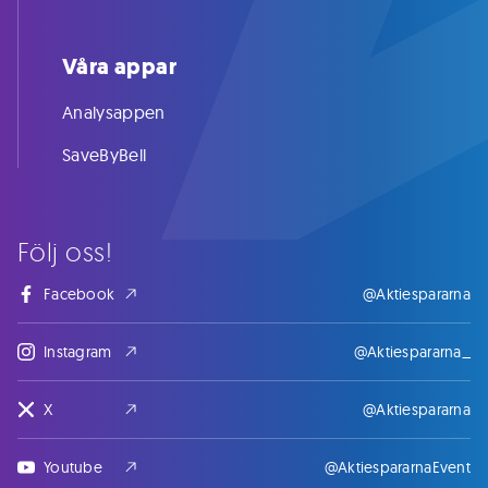
Våra appar
Analysappen
SaveByBell
Följ oss!
Facebook
@Aktiespararna
Instagram
@Aktiespararna_
X
@Aktiespararna
Youtube
@AktiespararnaEvent