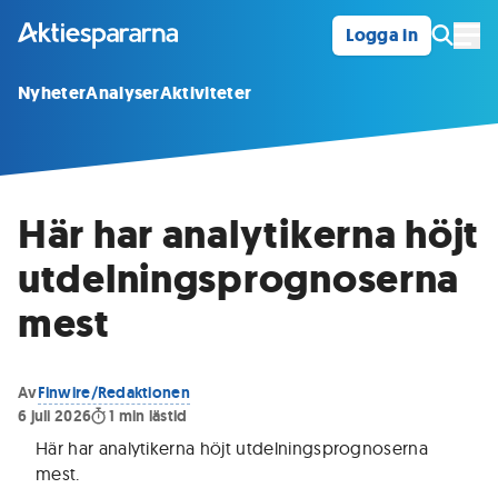
Logga in
Öpp
Nyheter
Analyser
Aktiviteter
Här har analytikerna höjt
utdelningsprognoserna
mest
Av
Finwire/Redaktionen
6 juli 2026
1
min lästid
Här har analytikerna höjt utdelningsprognoserna
mest
.