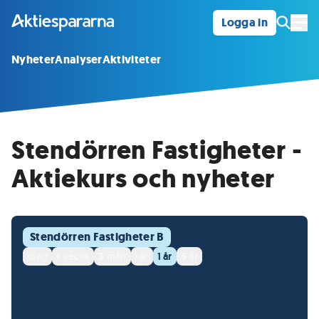
Logga in
Öpp
Nyheter
Analyser
Aktiviteter
Stendörren Fastigheter -
Aktiekurs och nyheter
Stendörren Fastigheter B
idag
1 vecka
3 mån
i år
1 år
5 år