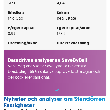
31,96
4,64
Börslista
Sektor
Mid Cap
Real Estate
P/eget kapital
Eget kapital/aktie
0,99
178,9
Utdelning/aktie
Direktavkastning
Datadrivna analyser av SaveByBell
Varje dag analyserar SaveByBell alla svenska
börsbolag utifrån olika välbeprövade strategier och
ger köp- eller säljsignal.
Nyheter och analyser om Stendörren
Fastigheter