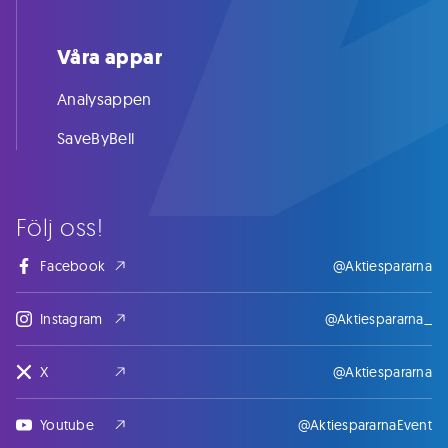
Våra appar
Analysappen
SaveByBell
Följ oss!
Facebook
@Aktiespararna
Instagram
@Aktiespararna_
X
@Aktiespararna
Youtube
@AktiespararnaEvent