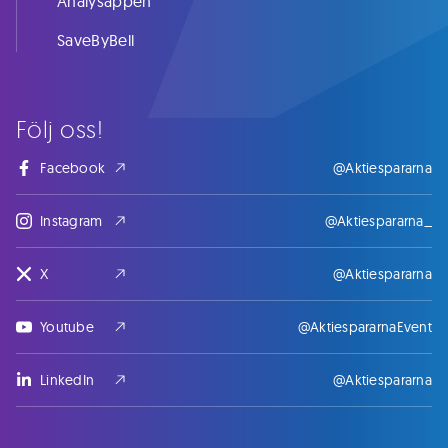
Analysappen
SaveByBell
Följ oss!
Facebook
@Aktiespararna
Instagram
@Aktiespararna_
X
@Aktiespararna
Youtube
@AktiespararnaEvent
LinkedIn
@Aktiespararna