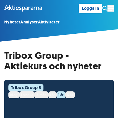
Logga in
Öpp
Nyheter
Analyser
Aktiviteter
Tribox Group -
Aktiekurs och nyheter
Tribox Group B
idag
1 vecka
3 mån
i år
1 år
5 år