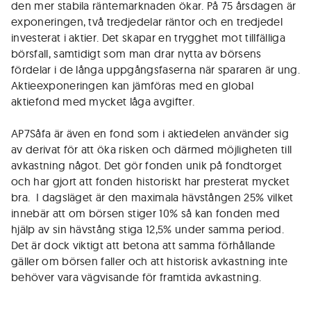
den mer stabila räntemarknaden ökar. På 75 årsdagen är
exponeringen, två tredjedelar räntor och en tredjedel
investerat i aktier. Det skapar en trygghet mot tillfälliga
börsfall, samtidigt som man drar nytta av börsens
fördelar i de långa uppgångsfaserna när spararen är ung.
Aktieexponeringen kan jämföras med en global
aktiefond med mycket låga avgifter.
AP7Såfa är även en fond som i aktiedelen använder sig
av derivat för att öka risken och därmed möjligheten till
avkastning något. Det gör fonden unik på fondtorget
och har gjort att fonden historiskt har presterat mycket
bra. I dagsläget är den maximala hävstången 25% vilket
innebär att om börsen stiger 10% så kan fonden med
hjälp av sin hävstång stiga 12,5% under samma period.
Det är dock viktigt att betona att samma förhållande
gäller om börsen faller och att historisk avkastning inte
behöver vara vägvisande för framtida avkastning.