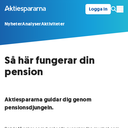
Logga in
Öpp
Nyheter
Analyser
Aktiviteter
Så här fungerar din
pension
Aktiespararna guidar dig genom
pensionsdjungeln.