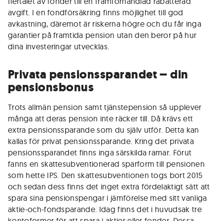
flertalet av fonder till en framförhandlad rabatterad
avgift. I en fondförsäkring finns möjlighet till god
avkastning, däremot är riskerna högre och du får inga
garantier på framtida pension utan den beror på hur
dina investeringar utvecklas.
Privata pensionssparandet – din
pensionsbonus
Trots allmän pension samt tjänstepension så upplever
många att deras pension inte räcker till. Då krävs ett
extra pensionssparande som du själv utför. Detta kan
kallas för privat pensionssparande. Kring det privata
pensionssparandet finns inga särskilda ramar. Förut
fanns en skattesubventionerad sparform till pensionen
som hette IPS. Den skattesubventionen togs bort 2015
och sedan dess finns det inget extra fördelaktigt sätt att
spara sina pensionspengar i jämförelse med sitt vanliga
aktie-och-fondsparande. Idag finns det i huvudsak tre
kontoformer för att spara i aktier eller fonder. Dessa