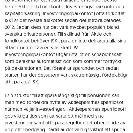
heter: Aktie och fondkonto, Investeringssparkonto och
kapitalförsäkring. Investeringssparkontot (ofta förkortat
ISK) är det nyaste tillskottet sedan det introducerades
2012. Sedan dess har det varit mycket populärt bland
svenska privatpersoner. Till skillnad från Aktie och
fondkontot behöver ISK-spararen inte deklarera alla sina
affärer och betala en vinstskatt. På
Investeringssparkontot utgår i stället en schablonskatt
som beräknas automatiskt och som kommer förtryckt
på deklarationen. Det förenklar sparandet och sedan
starten har det dessutom varit skattemässigt fördelaktigt
att spara på ISK.
I sin struktur till att spara långsiktigt till pensionen kan
man med fördel dra nytta av Aktiespararnas sparfilosofi
när man väljer investeringar. I Aktiespararnas sparfilosofi
ges viktiga tips som att sätta ett mål med sina
investeringar samt att spara regelbundet oberoende av
upp eller nedgång. Därtill är det väldigt viktigt att sprida