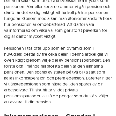
Det är få saker som berör alla svenskar lika mycket som
pensionen. Förr eller senare kommer vi gå i pension och
därför är det väldigt viktigt att ha koll på hur pensionen
fungerar. Genom media kan man återkommande få höra
hur pensionen är omdebatterad. Att därför vara
välinformerad om vilka val som ger störst påverkan för
dig är därför mycket viktigt.
Pensionen ritas ofta upp som en pyramid som i
huvudsak består av tre olika delar. I denna artikel går vi
översiktligt igenom varje del av pensionssparandet. Den
första och i många fall största delen är den allmänna
pensionen. Den sparas av staten på två olika sätt som
kallas inkomstpension och premiepension. Därefter hittar
vi tjänstepensionen som nästa del, den sparas av din
arbetsgivare. Till sist hittar vi det privata
pensionssparandet, alltså de pengar som du själv väljer
att avvara till din pension.