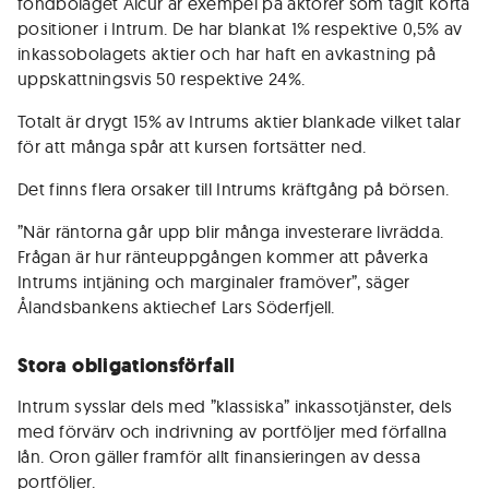
fondbolaget Alcur är exempel på aktörer som tagit korta
positioner i Intrum. De har blankat 1% respektive 0,5% av
inkassobolagets aktier och har haft en avkastning på
uppskattningsvis 50 respektive 24%.
Totalt är drygt 15% av Intrums aktier blankade vilket talar
för att många spår att kursen fortsätter ned.
Det finns flera orsaker till Intrums kräftgång på börsen.
”När räntorna går upp blir många investerare livrädda.
Frågan är hur ränteuppgången kommer att påverka
Intrums intjäning och marginaler framöver”, säger
Ålandsbankens aktiechef Lars Söderfjell.
Stora obligationsförfall
Intrum sysslar dels med ”klassiska” inkassotjänster, dels
med förvärv och indrivning av portföljer med förfallna
lån. Oron gäller framför allt finansieringen av dessa
portföljer.