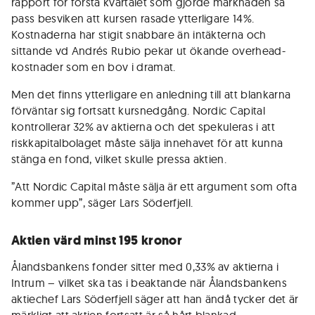
rapport för första kvartalet som gjorde marknaden så
pass besviken att kursen rasade ytterligare 14%.
Kostnaderna har stigit snabbare än intäkterna och
sittande vd Andrés Rubio pekar ut ökande overhead-
kostnader som en bov i dramat.
Men det finns ytterligare en anledning till att blankarna
förväntar sig fortsatt kursnedgång. Nordic Capital
kontrollerar 32% av aktierna och det spekuleras i att
riskkapitalbolaget måste sälja innehavet för att kunna
stänga en fond, vilket skulle pressa aktien.
”Att Nordic Capital måste sälja är ett argument som ofta
kommer upp”, säger Lars Söderfjell.
Aktien värd minst 195 kronor
Ålandsbankens fonder sitter med 0,33% av aktierna i
Intrum – vilket ska tas i beaktande när Ålandsbankens
aktiechef Lars Söderfjell säger att han ändå tycker det är