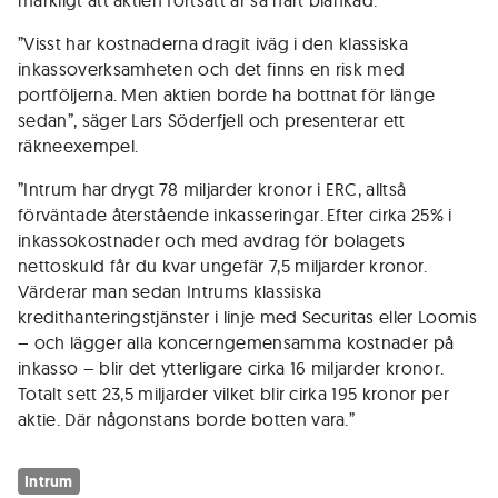
märkligt att aktien fortsatt är så hårt blankad.
”Visst har kostnaderna dragit iväg i den klassiska
inkassoverksamheten och det finns en risk med
portföljerna. Men aktien borde ha bottnat för länge
sedan”, säger Lars Söderfjell och presenterar ett
räkneexempel.
”Intrum har drygt 78 miljarder kronor i ERC, alltså
förväntade återstående inkasseringar. Efter cirka 25% i
inkassokostnader och med avdrag för bolagets
nettoskuld får du kvar ungefär 7,5 miljarder kronor.
Värderar man sedan Intrums klassiska
kredithanteringstjänster i linje med Securitas eller Loomis
– och lägger alla koncerngemensamma kostnader på
inkasso – blir det ytterligare cirka 16 miljarder kronor.
Totalt sett 23,5 miljarder vilket blir cirka 195 kronor per
aktie. Där någonstans borde botten vara.”
Intrum