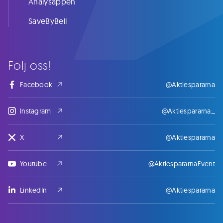
Analysappen
SaveByBell
Följ oss!
Facebook
@Aktiespararna
Instagram
@Aktiespararna_
X
@Aktiespararna
Youtube
@AktiespararnaEvent
LinkedIn
@Aktiespararna