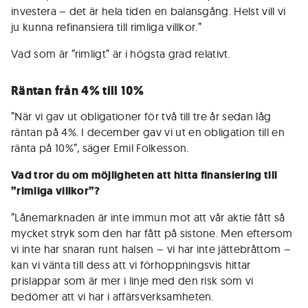
investera – det är hela tiden en balansgång. Helst vill vi
ju kunna refinansiera till rimliga villkor.”
Vad som är ”rimligt” är i högsta grad relativt.
Räntan från 4% till 10%
”När vi gav ut obligationer för två till tre år sedan låg
räntan på 4%. I december gav vi ut en obligation till en
ränta på 10%”, säger Emil Folkesson.
Vad tror du om möjligheten att hitta finansiering till
”rimliga villkor”?
”Lånemarknaden är inte immun mot att vår aktie fått så
mycket stryk som den har fått på sistone. Men eftersom
vi inte har snaran runt halsen – vi har inte jättebråttom –
kan vi vänta till dess att vi förhoppningsvis hittar
prislappar som är mer i linje med den risk som vi
bedömer att vi har i affärsverksamheten.