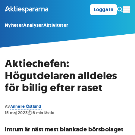
Logga in
Öpp
Nyheter
Analyser
Aktiviteter
Aktiechefen:
Högutdelaren alldeles
för billig efter raset
Av
Annelie Östlund
15 maj 2023
6
min lästid
Intrum är näst mest blankade börsbolaget