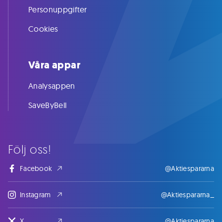
Personuppgifter
Cookies
Våra appar
Analysappen
SaveByBell
Följ oss!
Facebook
@Aktiespararna
Instagram
@Aktiespararna_
X
@Aktiespararna