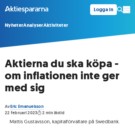
Logga in
Öpp
Nyheter
Analyser
Aktiviteter
Aktierna du ska köpa -
om inflationen inte ger
med sig
Av
Eric Emanuelsson
22 februari 2023
2
min lästid
Mattis Gustavsson, kapitalförvaltare på Swedbank
.