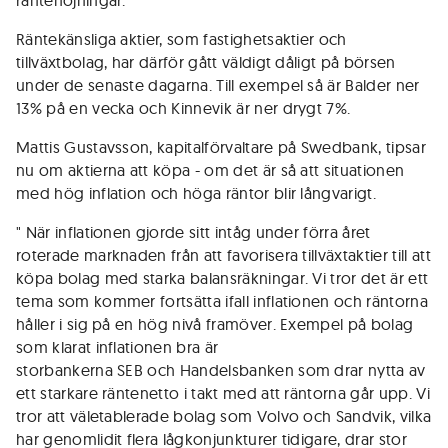
räntehöjningar.
Räntekänsliga aktier, som fastighetsaktier och
tillväxtbolag, har därför gått väldigt dåligt på börsen
under de senaste dagarna. Till exempel så är Balder ner
13% på en vecka och Kinnevik är ner drygt 7%.
Mattis Gustavsson, kapitalförvaltare på Swedbank, tipsar
nu om aktierna att köpa - om det är så att situationen
med hög inflation och höga räntor blir långvarigt.
" När inflationen gjorde sitt intåg under förra året
roterade marknaden från att favorisera tillväxtaktier till att
köpa bolag med starka balansräkningar. Vi tror det är ett
tema som kommer fortsätta ifall inflationen och räntorna
håller i sig på en hög nivå framöver. Exempel på bolag
som klarat inflationen bra är
storbankerna SEB och Handelsbanken som drar nytta av
ett starkare räntenetto i takt med att räntorna går upp. Vi
tror att väletablerade bolag som Volvo och Sandvik, vilka
har genomlidit flera lågkonjunkturer tidigare, drar stor