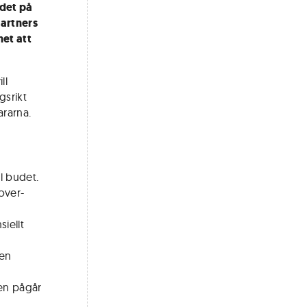
det på
Partners
et att
ll
gsrikt
rarna.
l budet.
over-
siellt
 en
gen pågår