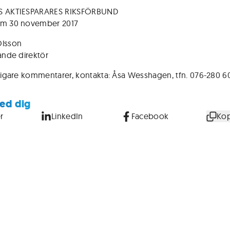
S AKTIESPARARES RIKSFÖRBUND
lm 30 november 2017
Olsson
lande direktör
rligare kommentarer, kontakta: Åsa Wesshagen, tfn. 076-280 6
ed dig
r
LinkedIn
Facebook
Kop