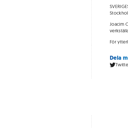
SVERIGE
Stockho
Joacim 
verkstäl
För ytte
Dela m
Twitte