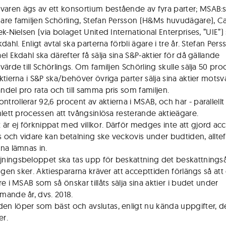
varen ägs av ett konsortium bestående av fyra parter; MSAB:
re familjen Schörling, Stefan Persson (H&Ms huvudägare), Ca
k-Nielsen (via bolaget United International Enterprises, ”UIE”)
dahl. Enligt avtal ska parterna förbli ägare i tre år. Stefan Pers
l Ekdahl ska därefter få sälja sina S&P-aktier för då gällande
ärde till Schörlings. Om familjen Schörling skulle sälja 50 proc
ktierna i S&P ska/behöver övriga parter sälja sina aktier mots
del pro rata och till samma pris som familjen.
ontrollerar 92,6 procent av aktierna i MSAB, och har - parallell
nlett processen att tvångsinlösa resterande aktieägare.
 är ej förknippat med villkor. Därför medges inte att gjord ac
as och vidare kan betalning ske veckovis under budtiden, allt
na lämnas in.
ljningsbeloppet ska tas upp för beskattning det beskattnings
ngen sker. Aktiespararna kräver att accepttiden förlängs så att
e i MSAB som så önskar tillåts sälja sina aktier i budet under
ande år, dvs. 2018.
den löper som bäst och avslutas, enligt nu kända uppgifter, d
r.