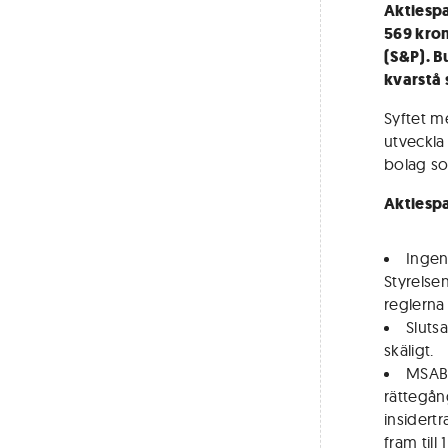
Aktiesp
569 kron
(S&P). B
kvarstå 
Syftet m
utveckla
bolag so
Aktiesp
Ingen
Styrelse
reglerna 
Sluts
skäligt.
MSAB:
rättegån
insidert
fram till