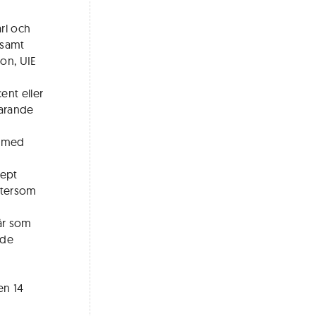
s
rl och
 samt
son, UIE
ent eller
varande
t med
cept
eftersom
år som
 de
en 14