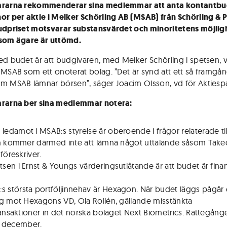
ararna rekommenderar sina medlemmar att anta kontantbu
or per aktie i Melker Schörling AB (MSAB) från Schörling & 
udpriset motsvarar substansvärdet och minoritetens möjligh
som ägare är uttömd.
ed budet är att budgivaren, med Melker Schörling i spetsen, vi
 MSAB som ett onoterat bolag. ”Det är synd att ett så framgån
m MSAB lämnar börsen”, säger Joacim Olsson, vd för Aktiespa
ararna ber sina medlemmar notera:
 ledamot i MSAB:s styrelse är oberoende i frågor relaterade til
n kommer därmed inte att lämna något uttalande såsom Take
föreskriver.
atsen i Ernst & Youngs värderingsutlåtande är att budet är finan
s största portföljinnehav är Hexagon. När budet läggs pågår
g mot Hexagons VD, Ola Rollén, gällande misstänkta
ransaktioner in det norska bolaget Next Biometrics. Rättegån
 1 december.