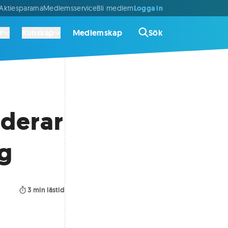
Logga in
ktiespararna
Medlemsservice
Bli medlem
r
Kunskap
Medlemskap
Sök
derar
ng
3
min lästid