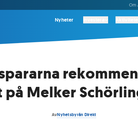
Om A
Nyheter
Investera
Aktivitete
espararna rekommen
 på Melker Schörli
Av
Nyhetsbyrån Direkt