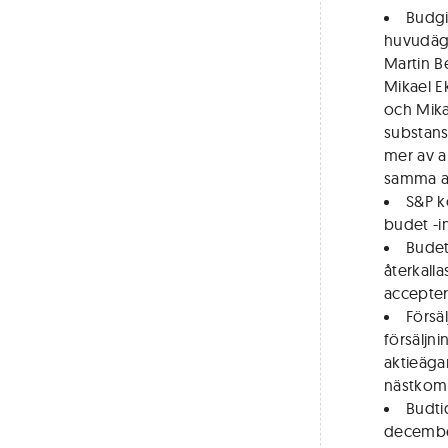
Budgi
huvudäga
Martin Be
Mikael Ek
och Mikae
substansv
mer av a
samma an
S&P k
budet -i
Budet
återkall
accepter
Försä
försäljni
aktieägar
nästkomm
Budti
decembe