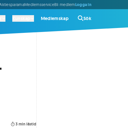
Logga in
ktiespararna
Medlemsservice
Bli medlem
r
Kunskap
Medlemskap
Sök
-
3
min lästid