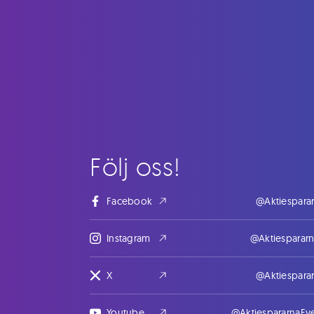
Följ oss!
Facebook
@Aktiespara
Instagram
@Aktiesparar
X
@Aktiespara
Youtube
@AktiespararnaEv