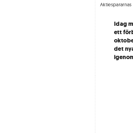
Aktiespararnas 
Idag m
ett för
oktobe
det nya
igenom