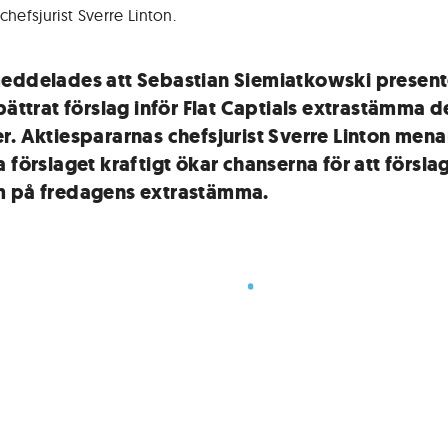
chefsjurist Sverre Linton
.
eddelades att Sebastian Siemiatkowski present
bättrat förslag inför Flat Captials extrastämma d
r. Aktiespararnas chefsjurist Sverre Linton menar
 förslaget kraftigt ökar chanserna för att försla
 på fredagens extrastämma.