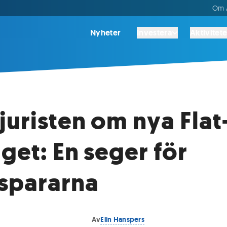
Om A
Nyheter
Investera
Aktivitete
juristen om nya Flat
aget: En seger för
spararna
Av
Elin Hanspers