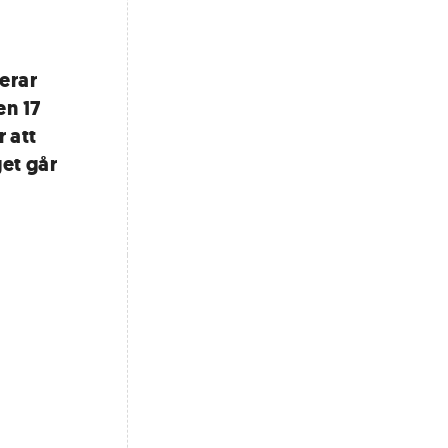
erar
en 17
 att
get går