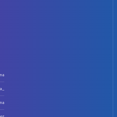
rna
na_
rna
ent