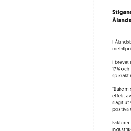
Stigan
Ålandsb
I Åland
metallpr
I brevet
17% och 
spikrakt
“Bakom d
effekt av
slagit ut
positiva 
Faktorer
industrik