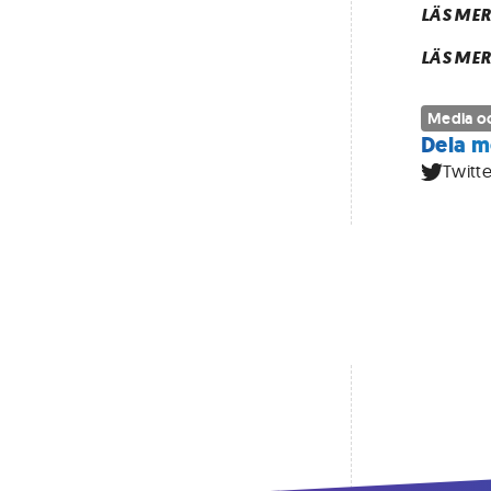
LÄS MER
LÄS MER
Media oc
Dela m
Twitte