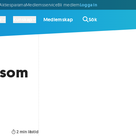
Logga in
ktiespararna
Medlemsservice
Bli medlem
r
Kunskap
Medlemskap
Sök
 som
2
min lästid