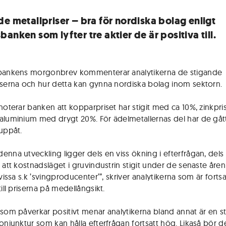
de metallpriser – bra för nordiska bolag enligt
anken som lyfter tre aktier de är positiva till.
sbankens morgonbrev kommenterar analytikerna de stigande
iserna och hur detta kan gynna nordiska bolag inom sektorn.
 noterar banken att kopparpriset har stigit med ca 10%, zinkpr
aluminium med drygt 20%. För ädelmetallernas del har de gåt
 uppåt.
enna utveckling ligger dels en viss ökning i efterfrågan, dels
 att kostnadsläget i gruvindustrin stigit under de senaste åren 
 vissa s.k ’svingproducenter’”, skriver analytikerna som är fortsa
till priserna på medellångsikt.
 som påverkar positivt menar analytikerna bland annat är en s
onjunktur som kan hålla efterfrågan fortsatt hög. Likaså bör de