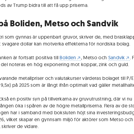
s av Trump bidra till att få upp priserna.
 på Boliden, Metso och Sandvik
tri som gynnas är uppenbart gruvor, skriver de, med brasklap
 svagare dollar kan motverka effekterna för nordiska bolag.
ken är fortsatt positiva till
Boliden
, Metso och
Sandvik
. 
 del noteras en hög exponering mot koppar, zink och guld.
arande metallpriser och valutakurser värderas bolaget till P/E
9,5x) på 2025 som är långt ifrån optimalt vad gäller metallhalt
ckså en positiv syn på tillverkarna av gruvutrustning, där vi nu
ången öka i spåren av de högre metallpriserna. Flera av de st
gen har i samband med boksluten höjt sina investeringsbudg
6, vilket skapar en gynnsam miljö för aktörer som Metso och
 skriver de vidare.