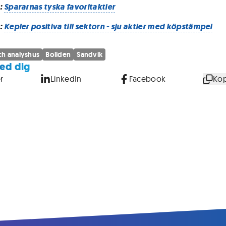
:
Spararnas tyska favoritaktier
:
Kepler positiva till sektorn - sju aktier med köpstämpel
h analyshus
Boliden
Sandvik
ed dig
r
LinkedIn
Facebook
Kop