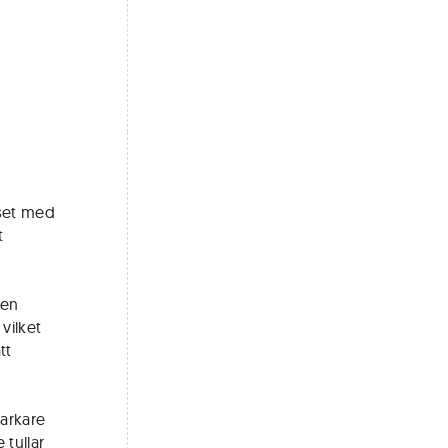
iset med
t
 en
vilket
tt
tarkare
 tullar