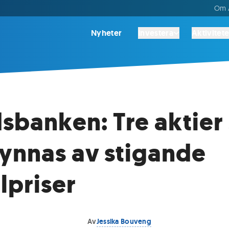
Om A
Nyheter
Investera
Aktivitete
sbanken: Tre aktier
ynnas av stigande
lpriser
Av
Jessika Bouveng