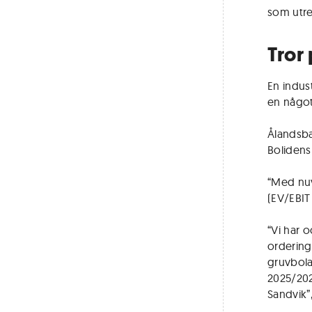
som utred
Tror
En indus
en något
Ålandsban
Bolidens
“Med nuv
(EV/EBIT 
“Vi har o
ordering
gruvbola
2025/202
Sandvik”,