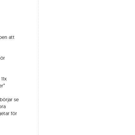
pen att
För
 11x
er”
 börjar se
ora
etar för