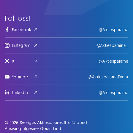
Följ oss!
Facebook
@Aktiespararna
Instagram
@Aktiespararna_
X
@Aktiespararna
Youtube
@AktiespararnaEvent
LinkedIn
@Aktiespararna
© 2026 Sveriges Aktiesparares Riksförbund
Ansvarig utgivare: Göran Lind