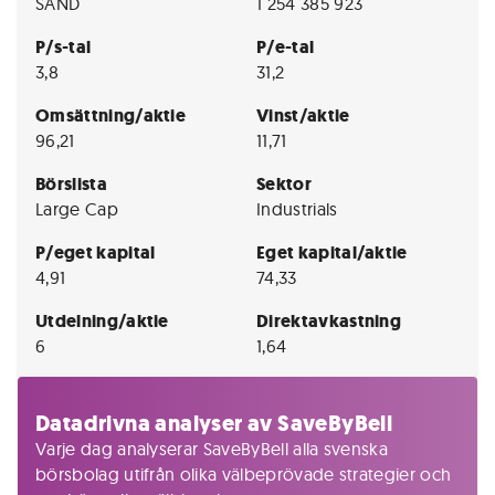
SAND
1 254 385 923
P/s-tal
P/e-tal
3,8
31,2
Omsättning/aktie
Vinst/aktie
96,21
11,71
Börslista
Sektor
Large Cap
Industrials
P/eget kapital
Eget kapital/aktie
4,91
74,33
Utdelning/aktie
Direktavkastning
6
1,64
Datadrivna analyser av SaveByBell
Varje dag analyserar SaveByBell alla svenska
börsbolag utifrån olika välbeprövade strategier och