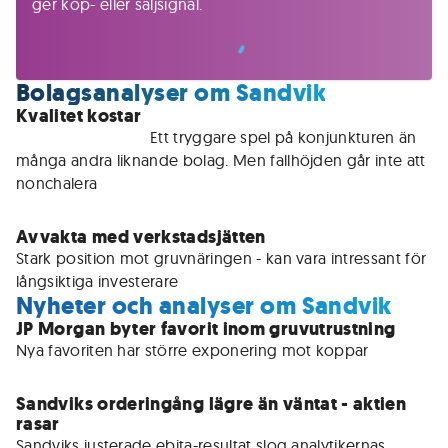
ger köp- eller säljsignal.
Bolagsanalyser om Sandvik
Kvalitet kostar
För medlemmar • 
Ett tryggare spel på konjunkturen än 
många andra liknande bolag. Men fallhöjden går inte att 
nonchalera 
Avvakta med verkstadsjätten
Stark position mot gruvnäringen - kan vara intressant för 
långsiktiga investerare
Nyheter och analyser om Sandvik
JP Morgan byter favorit inom gruvutrustning
Nya favoriten har större exponering mot koppar 
Sandviks orderingång lägre än väntat - aktien
rasar
Sandviks justerade ebita-resultat slog analytikernas 