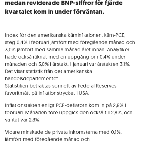
medan reviderade BNP-siffror för fjärde
kvartalet kom in under förväntan.
Index för den amerikanska kärninflationen, kärn-PCE,
steg 0,4% i februari jämfört med föregående månad och
3,0% jämfört med samma månad året innan. Analytiker
hade också räknat med en uppgång om 0,4% under
månaden och 3,0% i årstakt. I januari var årstakten 3,1%.
Det visar statistik från det amerikanska
handelsdepartementet.
Statistiken betraktas som ett av Federal Reserves
favoritmått på inflationstrycket i USA.
Inflationstakten enligt PCE-deflatorn kom in på 2,8% i
februari. Månaden före uppgick den också till 2,8%, och
väntat var 2,8%.
Vidare minskade de privata inkomsterna med 0,1%,
jämfört med föregående månad och