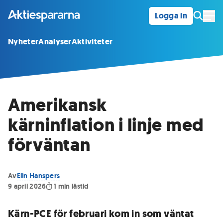
Logga in
Öpp
Nyheter
Analyser
Aktiviteter
Amerikansk
kärninflation i linje med
förväntan
Av
Elin Hanspers
9 april 2026
1
min lästid
Kärn-PCE för februari kom in som väntat