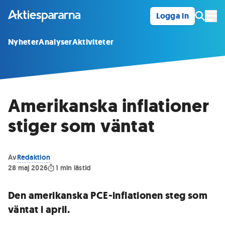
Logga in
Öpp
Nyheter
Analyser
Aktiviteter
Amerikanska inflationer
stiger som väntat
Av
Redaktion
28 maj 2026
1
min lästid
Den amerikanska PCE-inflationen steg som
väntat i april.