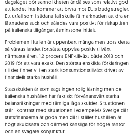
dagsläget bör sannolikheten ändå ses som relativt god
att landet inte kommer att bryta mot EU:s budgetregler.
Ett utfall som i sådana fall skulle få marknaden att dra en
lättnadens suck och således vara positivt för riskaptiten
på italienska tillgångar, åtminstone initialt.
Problemen i Italien är uppenbart många men trots detta
så väntas landet fortsätta uppvisa positiv tillväxt
närmaste åren. 1,2 procent BNP-tillväxt både 2018 och
2019 för att vara exakt. Den största enskilda förklaringen
till det finner vi i en stark konsumtionstillväxt drivet av
finansiellt starka hushåll.
Statsskulden är som sagt ingen rolig läsning men de
italienska hushållen har faktiskt förvånansvärt starka
balansräkningar med tämliga låga skulder. Situationen
står i kontrast med situationen i exempelvis Sverige där
statsfinanserna är goda men där i stället hushållen är
högt skuldsatta och därmed känsliga för högre räntor
och en svagare konjunktur.