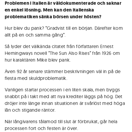
Problemen i Italien är väldokumenterade och saknar
en enkel lösning. Men kan den italienska
problematiken sänka börsen under hösten?
Hur blev du pank? ”Gradvist till en början. Därefter kom
allt på en och samma gång”.
Så lyder det välkända citatet från författaren Ernest
Hemingways novell ”The Sun Also Rises” från 1926 om
hur karaktären Mike blev pank.
Även 92 år senare stämmer beskrivningen väl in på de
flesta med skuldproblematik.
Vanligen startar processen i en liten skala, men byggs
snabbt på i takt med att nya krediter läggs på hög. Det
dröjer inte länge innan situationen är svårlöst med höga
lån och stigande räntor.
När långivarens tålamod till slut är förbrukat, går hela
processen fort och festen är över.