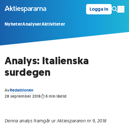
Logga in
Öpp
Nyheter
Analyser
Aktiviteter
Analys: Italienska
surdegen
Av
Redaktionen
28 september 2018
6
min lästid
Denna analys framgår ur Aktiespararen nr 9, 2018