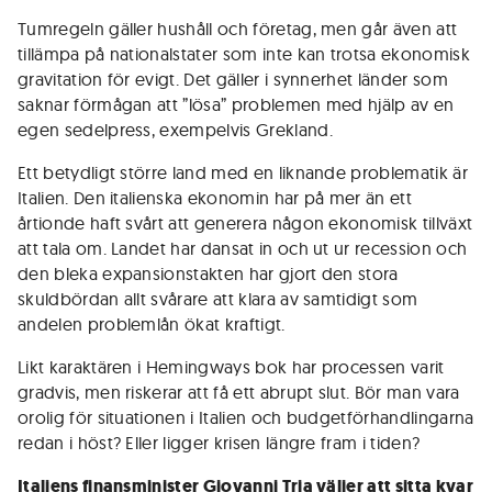
Tumregeln gäller hushåll och företag, men går även att
tillämpa på nationalstater som inte kan trotsa ekonomisk
gravitation för evigt. Det gäller i synnerhet länder som
saknar förmågan att ”lösa” problemen med hjälp av en
egen sedelpress, exempelvis Grekland.
Ett betydligt större land med en liknande problematik är
Italien. Den italienska ekonomin har på mer än ett
årtionde haft svårt att generera någon ekonomisk tillväxt
att tala om. Landet har dansat in och ut ur recession och
den bleka expansionstakten har gjort den stora
skuldbördan allt svårare att klara av samtidigt som
andelen problemlån ökat kraftigt.
Likt karaktären i Hemingways bok har processen varit
gradvis, men riskerar att få ett abrupt slut. Bör man vara
orolig för situationen i Italien och budgetförhandlingarna
redan i höst? Eller ligger krisen längre fram i tiden?
Italiens finansminister Giovanni Tria väljer att sitta kvar