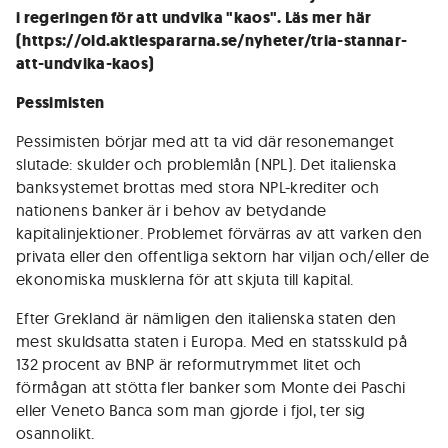
i regeringen för att undvika "kaos". Läs mer
här
(https://old.aktiespararna.se/nyheter/tria-stannar-
att-undvika-kaos)
Pessimisten
Pessimisten börjar med att ta vid där resonemanget
slutade: skulder och problemlån (NPL). Det italienska
banksystemet brottas med stora NPL-krediter och
nationens banker är i behov av betydande
kapitalinjektioner. Problemet förvärras av att varken den
privata eller den offentliga sektorn har viljan och/eller de
ekonomiska musklerna för att skjuta till kapital.
Efter Grekland är nämligen den italienska staten den
mest skuldsatta staten i Europa. Med en statsskuld på
132 procent av BNP är reformutrymmet litet och
förmågan att stötta fler banker som Monte dei Paschi
eller Veneto Banca som man gjorde i fjol, ter sig
osannolikt.