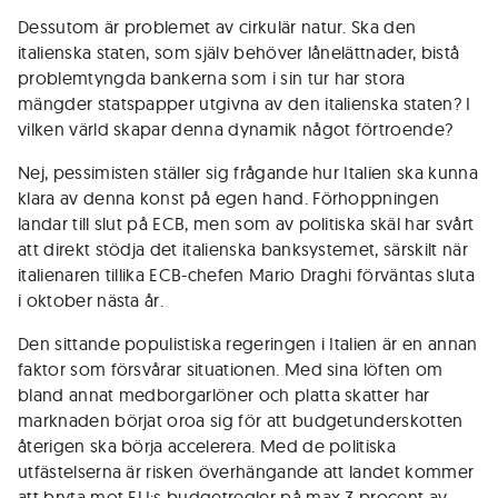
Dessutom är problemet av cirkulär natur. Ska den
italienska staten, som själv behöver lånelättnader, bistå
problemtyngda bankerna som i sin tur har stora
mängder statspapper utgivna av den italienska staten? I
vilken värld skapar denna dynamik något förtroende?
Nej, pessimisten ställer sig frågande hur Italien ska kunna
klara av denna konst på egen hand. Förhoppningen
landar till slut på ECB, men som av politiska skäl har svårt
att direkt stödja det italienska banksystemet, särskilt när
italienaren tillika ECB-chefen Mario Draghi förväntas sluta
i oktober nästa år.
Den sittande populistiska regeringen i Italien är en annan
faktor som försvårar situationen. Med sina löften om
bland annat medborgarlöner och platta skatter har
marknaden börjat oroa sig för att budgetunderskotten
återigen ska börja accelerera. Med de politiska
utfästelserna är risken överhängande att landet kommer
att bryta mot EU:s budgetregler på max 3 procent av