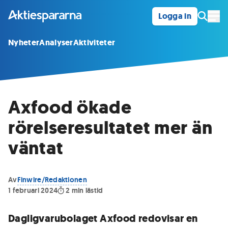
Logga in
Öpp
Nyheter
Analyser
Aktiviteter
Axfood ökade
rörelseresultatet mer än
väntat
Av
Finwire/Redaktionen
1 februari 2024
2
min lästid
Dagligvarubolaget Axfood redovisar en