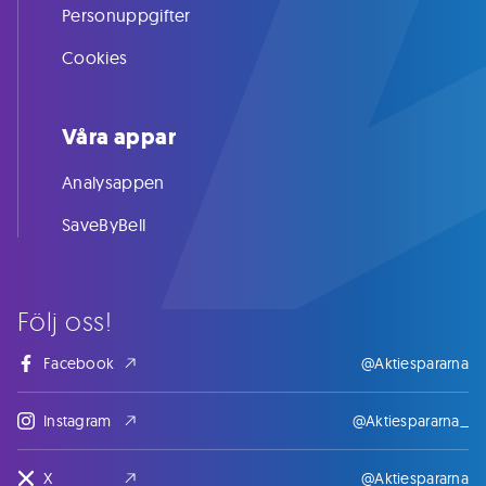
Personuppgifter
Cookies
Våra appar
Analysappen
SaveByBell
Följ oss!
Facebook
@Aktiespararna
Instagram
@Aktiespararna_
X
@Aktiespararna