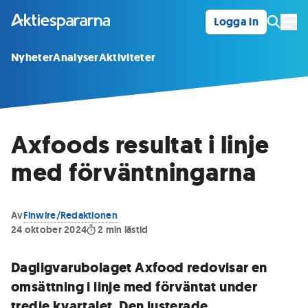
Logga in
Öpp
Nyheter
Analyser
Aktiviteter
Axfoods resultat i linje
med förväntningarna
Av
Finwire/Redaktionen
24 oktober 2024
2
min lästid
Dagligvarubolaget Axfood redovisar en
omsättning i linje med förväntat under
tredje kvartalet. Den justerade