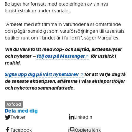
Bolaget har fortsatt med etableringen av sin nya
logistikstruktur under kvartalet.
"Arbetet med att trimma in varuflödena är omfattande
och pågår samtidigt som varuförsörjningen till tusentals
butiker runt om i landet är i full drift", säger Margulies.
Vill du vara först med köp- och säljråd, aktieanalyser
och nyheter –
följ oss på Messenger
för utskick i
realtid.
Signa upp dig på vårt nyhetsbrev
för att varje dag få
de senaste aktietipsen, affärerna i våra aktieportföljer
och nyheterna sammanfattade.
Axfood
Dela med dig
Twitter
LinkedIn
Facebook
Kopiera länk