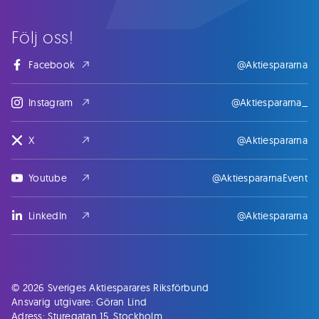
Följ oss!
Facebook
@Aktiespararna
Instagram
@Aktiespararna_
X
@Aktiespararna
Youtube
@AktiespararnaEvent
LinkedIn
@Aktiespararna
© 2026 Sveriges Aktiesparares Riksförbund
Ansvarig utgivare: Göran Lind
Adress: Sturegatan 15, Stockholm