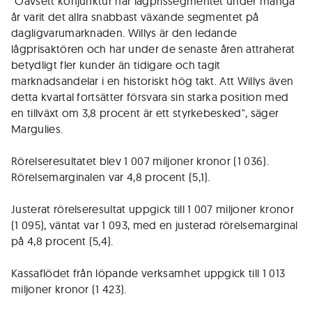
"Oavsett konjunktur har lågprissegmentet under många
år varit det allra snabbast växande segmentet på
dagligvarumarknaden. Willys är den ledande
lågprisaktören och har under de senaste åren attraherat
betydligt fler kunder än tidigare och tagit
marknadsandelar i en historiskt hög takt. Att Willys även
detta kvartal fortsätter försvara sin starka position med
en tillväxt om 3,8 procent är ett styrkebesked", säger
Margulies.
Rörelseresultatet blev 1 007 miljoner kronor (1 036).
Rörelsemarginalen var 4,8 procent (5,1).
Justerat rörelseresultat uppgick till 1 007 miljoner kronor
(1 095), väntat var 1 093, med en justerad rörelsemarginal
på 4,8 procent (5,4).
Kassaflödet från löpande verksamhet uppgick till 1 013
miljoner kronor (1 423).