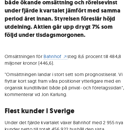
både ökande omsättning och rörelsevinst
under fjärde kvartalet jämfört med samma
period året innan. Styrelsen föreslår höjd
utdelning. Aktien går upp drygt 7% som
följd under tisdagsmorgonen.
Omsättningen för
Bahnhof
steg 8,6 procent till 484,8
miljoner kronor (446,6).
"Omsättningen landar i stort sett som prognostiserat. Vi
flyttar kort sagt fram våra positioner ytterligare med en
organisk kundtillväxt både på privat- och företagssidan",
kommenterar vd Jon Karlung.
Flest kunder i Sverige
Under det fjärde kvartalet växer Bahnhof med 2 955 nya
kunder netto till totalt 456 922 hushåll den sista