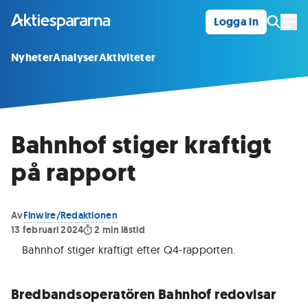
Logga in
Öpp
Nyheter
Analyser
Aktiviteter
Bahnhof stiger kraftigt
på rapport
Av
Finwire/Redaktionen
13 februari 2024
2
min lästid
Bahnhof stiger kraftigt efter Q4-rapporten
.
Bredbandsoperatören Bahnhof redovisar