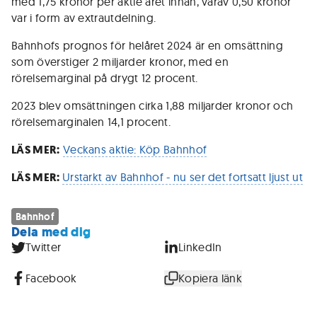
med 1,75 kronor per aktie året innan, varav 0,50 kronor
var i form av extrautdelning.
Bahnhofs prognos för helåret 2024 är en omsättning
som överstiger 2 miljarder kronor, med en
rörelsemarginal på drygt 12 procent.
2023 blev omsättningen cirka 1,88 miljarder kronor och
rörelsemarginalen 14,1 procent.
LÄS MER:
Veckans aktie: Köp Bahnhof
LÄS MER:
Urstarkt av Bahnhof - nu ser det fortsatt ljust ut
Bahnhof
Dela med dig
Twitter
LinkedIn
Facebook
Kopiera länk