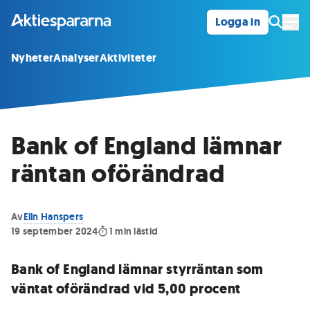
Logga in
Öpp
Nyheter
Analyser
Aktiviteter
Bank of England lämnar
räntan oförändrad
Av
Elin Hanspers
19 september 2024
1
min lästid
Bank of England lämnar styrräntan som
väntat oförändrad vid 5,00 procent