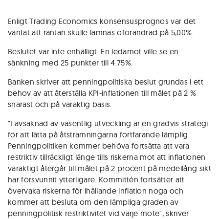
Enligt Trading Economics konsensusprognos var det
väntat att räntan skulle lämnas oförändrad på 5,00%.
Beslutet var inte enhälligt. En ledamot ville se en
sänkning med 25 punkter till 4.75%.
Banken skriver att penningpolitiska beslut grundas i ett
behov av att återställa KPI-inflationen till målet på 2 %
snarast och på varaktig basis.
"I avsaknad av väsentlig utveckling är en gradvis strategi
för att lätta på åtstramningarna fortfarande lämplig.
Penningpolitiken kommer behöva fortsätta att vara
restriktiv tillräckligt länge tills riskerna mot att inflationen
varaktigt återgår till målet på 2 procent på medellång sikt
har försvunnit ytterligare. Kommittén fortsätter att
övervaka riskerna för ihållande inflation noga och
kommer att besluta om den lämpliga graden av
penningpolitisk restriktivitet vid varje möte", skriver