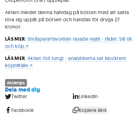
Outperform (3 år) upprepas.”
Aktien inleder denna halvdag på börsen med att sakta
röra sig uppåt på börsen och handlas för dryga 27
kronor.
LÄS MER
:
Småspararfavoriten rasade rejält - rådet: Slå till
och köp
LÄS MER
:
Aktien föll tungt - analytikerna ser klockrent
köptillfälle
Aktietips
Dela med dig
Twitter
LinkedIn
Facebook
Kopiera länk