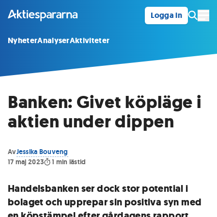
Logga in
Öpp
Nyheter
Analyser
Aktiviteter
Banken: Givet köpläge i
aktien under dippen
Av
Jessika Bouveng
17 maj 2023
1
min lästid
Handelsbanken ser dock stor potential i
bolaget och upprepar sin positiva syn med
en köpstämpel efter gårdagens rapport.