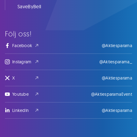
SaveByBell
Följ oss!
Facebook
@Aktiespararna
Instagram
@Aktiespararna_
X
@Aktiespararna
Youtube
@AktiespararnaEvent
LinkedIn
@Aktiespararna