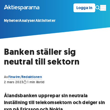
Logga in
Öpp
Nyheter
Analyser
Aktiviteter
Banken ställer sig
neutral till sektorn
Av
Finwire/Redaktionen
2 mars 2023
1
min lästid
Ålandsbanken upprepar sin neutrala
inställning till telekomsektorn och delger sin
syn på Ericsson och Nokia.