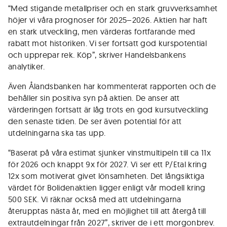
“Med stigande metallpriser och en stark gruvverksamhet
höjer vi våra prognoser för 2025–2026. Aktien har haft
en stark utveckling, men värderas fortfarande med
rabatt mot historiken. Vi ser fortsatt god kurspotential
och upprepar rek. Köp”, skriver Handelsbankens
analytiker.
Även Ålandsbanken har kommenterat rapporten och de
behåller sin positiva syn på aktien. De anser att
värderingen fortsatt är låg trots en god kursutveckling
den senaste tiden. De ser även potential för att
utdelningarna ska tas upp.
“Baserat på våra estimat sjunker vinstmultipeln till ca 11x
för 2026 och knappt 9x för 2027. Vi ser ett P/Etal kring
12x som motiverat givet lönsamheten. Det långsiktiga
värdet för Bolidenaktien ligger enligt vår modell kring
500 SEK. Vi räknar också med att utdelningarna
återupptas nästa år, med en möjlighet till att återgå till
extrautdelningar från 2027”, skriver de i ett morgonbrev.