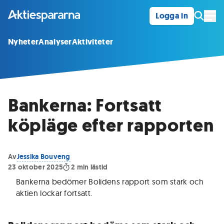
Logga in
Öpp
Nyheter
Analyser
Aktiviteter
Bankerna: Fortsatt
köpläge efter rapporten
Av
Jessika Bouveng
23 oktober 2025
2
min lästid
Bankerna bedömer Bolidens rapport som stark och
aktien lockar fortsatt
.