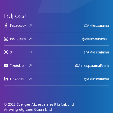
Följ oss!
Facebook
@Aktiespararna
Instagram
@Aktiespararna_
X
@Aktiespararna
Youtube
@AktiespararnaEvent
LinkedIn
@Aktiespararna
© 2026 Sveriges Aktiesparares Riksförbund
Ansvarig utgivare: Göran Lind