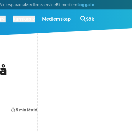
Logga in
ktiespararna
Medlemsservice
Bli medlem
r
Kunskap
Medlemskap
Sök
på
5
min lästid