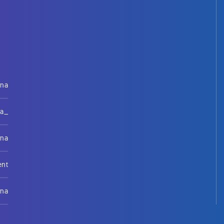
rna
na_
rna
ent
rna