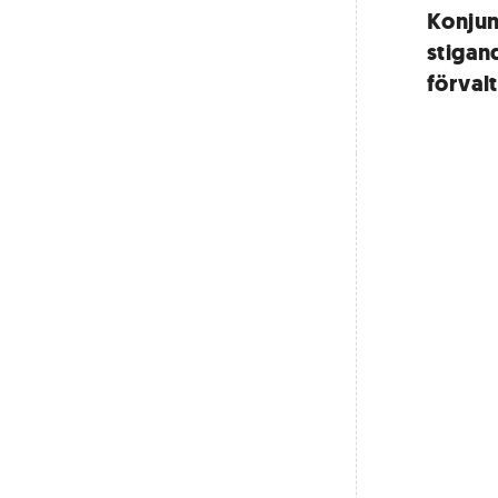
Konjun
stigand
förval