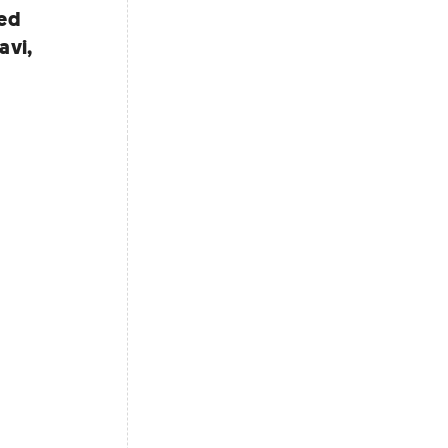
med
avi,