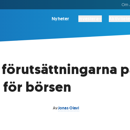
Om A
Nyheter
Investera
Aktivitete
 förutsättningarna 
 för börsen
Av
Jonas Olavi