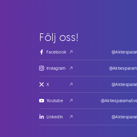
Följ oss!
Facebook
@Aktiespara
Instagram
@Aktiesparar
X
@Aktiespara
Youtube
@AktiespararnaEv
LinkedIn
@Aktiespara