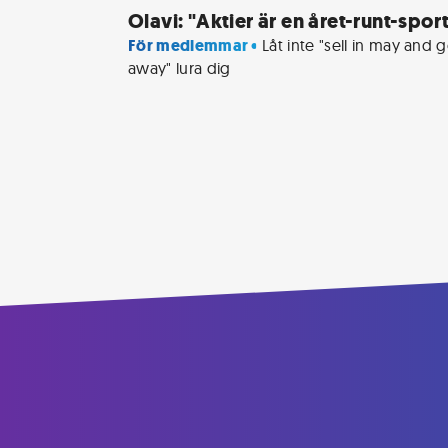
Olavi: "Aktier är en året-runt-spor
För medlemmar • 
Låt inte "sell in may and g
away" lura dig