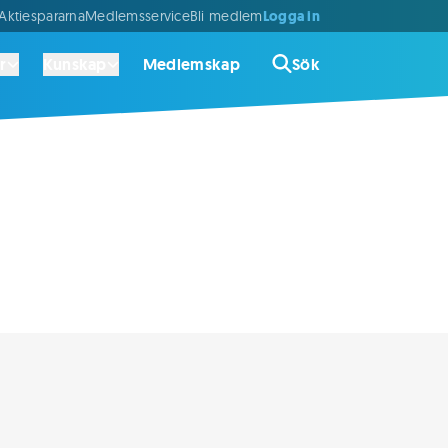
Logga in
ktiespararna
Medlemsservice
Bli medlem
r
Kunskap
Medlemskap
Sök