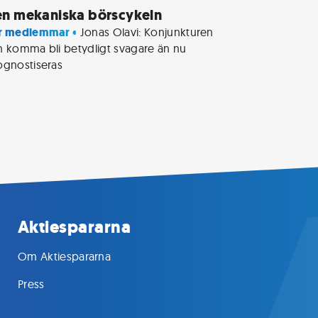
n mekaniska börscykeln
r medlemmar • 
Jonas Olavi: Konjunkturen 
n komma bli betydligt svagare än nu 
ognostiseras
Aktiespararna
Om Aktiespararna
Press