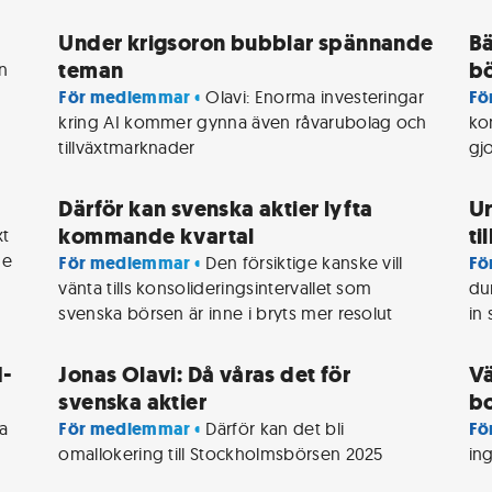
Under krigsoron bubblar spännande
Bä
teman
b
n 
För medlemmar • 
Olavi: Enorma investeringar 
Fö
kring AI kommer gynna även råvarubolag och 
ko
tillväxtmarknader
gj
Därför kan svenska aktier lyfta
Ur
kommande kvartal
ti
t 
e 
För medlemmar • 
Den försiktige kanske vill 
Fö
vänta tills konsolideringsintervallet som 
du
svenska börsen är inne i bryts mer resolut
in 
I-
Jonas Olavi: Då våras det för
Vä
svenska aktier
b
a 
För medlemmar • 
Därför kan det bli 
Fö
omallokering till Stockholmsbörsen 2025
in