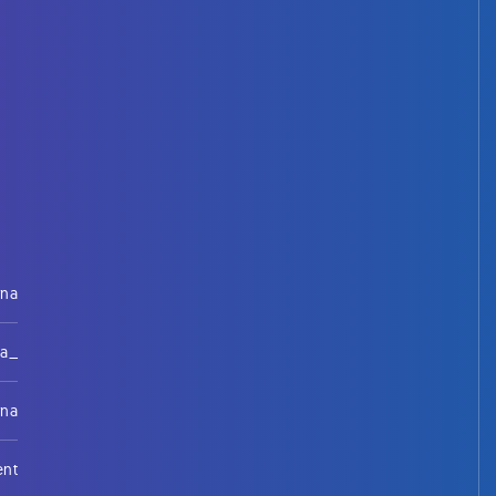
rna
na_
rna
ent