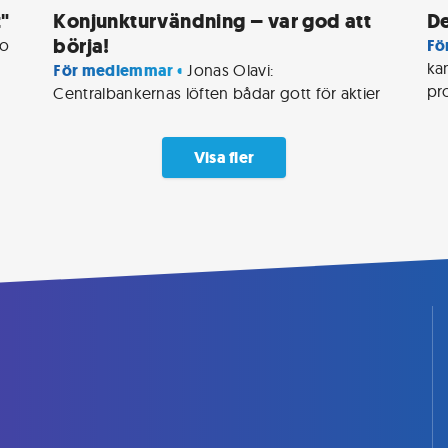
t"
Konjunkturvändning – var god att
De
börja!
o 
Fö
ka
För medlemmar • 
Jonas Olavi: 
pr
Centralbankernas löften bådar gott för aktier
Visa fler