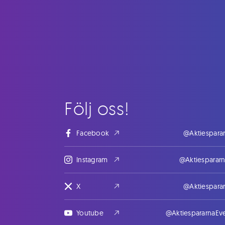
Följ oss!
Facebook
@Aktiespara
Instagram
@Aktiesparar
X
@Aktiespara
Youtube
@AktiespararnaEv