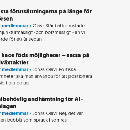
sta förutsättningarna på länge för
örsen
r medlemmar • 
Olavi: Står bättre rustade 
njunkturmässigt -och börsmässigt - än vi 
orde för ett år sedan
 kaos föds möjligheter – satsa på
llväxtaktier
r medlemmar • 
Jonas Olavi: Politiska 
mheter ska man använda för att positionera 
sig i bra bolag
lbehövlig andhämtning för AI-
olagen
r medlemmar • 
Jonas Olavi: Nej, det var 
gen bubbla som sprack i somras 