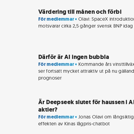
Värdering till månen och förbi
För medlemmar • 
Olavi: SpaceX introduktio
motsvarar cirka 2,5 gånger svensk BNP idag
Därför är AI ingen bubbla
För medlemmar • 
Kommande års vinsttillväx
ser fortsatt mycket attraktiv ut på nu gälland
prognoser
Är Deepseek slutet för haussen i A
aktier?
För medlemmar • 
Jonas Olavi om långsiktig
effekten av Kinas lågpris-chatbot