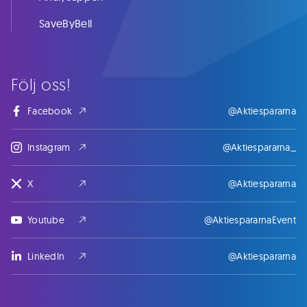
SaveByBell
Följ oss!
Facebook
@Aktiespararna
Instagram
@Aktiespararna_
X
@Aktiespararna
Youtube
@AktiespararnaEvent
LinkedIn
@Aktiespararna