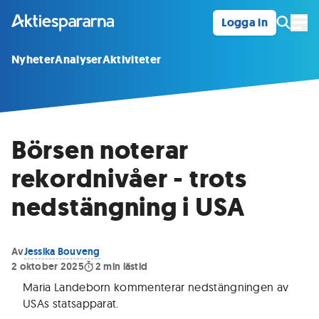
Logga in
Öpp
Nyheter
Analyser
Aktiviteter
Börsen noterar
rekordnivåer - trots
nedstängning i USA
Av
Jessika Bouveng
2 oktober 2025
2
min lästid
Maria Landeborn kommenterar nedstängningen av
USAs statsapparat
.