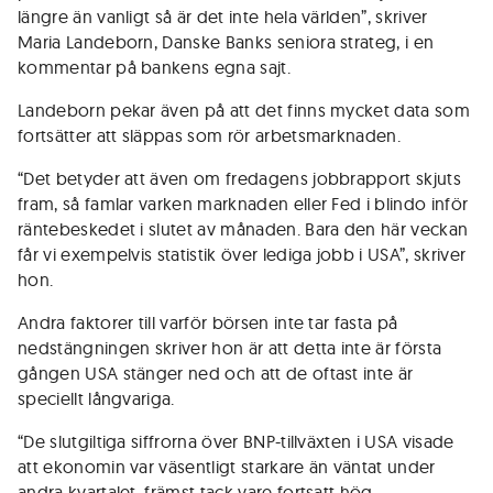
längre än vanligt så är det inte hela världen”, skriver
Maria Landeborn, Danske Banks seniora strateg, i en
kommentar på bankens egna sajt.
Landeborn pekar även på att det finns mycket data som
fortsätter att släppas som rör arbetsmarknaden.
“Det betyder att även om fredagens jobbrapport skjuts
fram, så famlar varken marknaden eller Fed i blindo inför
räntebeskedet i slutet av månaden. Bara den här veckan
får vi exempelvis statistik över lediga jobb i USA”, skriver
hon.
Andra faktorer till varför börsen inte tar fasta på
nedstängningen skriver hon är att detta inte är första
gången USA stänger ned och att de oftast inte är
speciellt långvariga.
“De slutgiltiga siffrorna över BNP-tillväxten i USA visade
att ekonomin var väsentligt starkare än väntat under
andra kvartalet, främst tack vare fortsatt hög