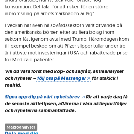
konsumtion. Det talar för att risken för en större
inbromsning på arbetsmarknaden är låg”
I veckan har även hälsovårdssektorn varit drivande på
den amerikanska börsen efter att flera bolag inom
sektorn fått igenom avtal med Trump. Häromdagen kom
till exempel besked om att Pfizer slipper tullar under tre
år i utbyte mot investeringar i USA och rabatterade priser
för Medicaid-patienter.
Vill du vara först med köp- och säljråd, aktieanalyser
och nyheter –
följ oss på Messenger
för utskick i
realtid.
Signa upp dig på vårt nyhetsbrev
för att varje dag få
de senaste aktietipsen, affärerna i våra aktieportföljer
och nyheterna sammanfattade.
Makroanalyser
Dela med dig