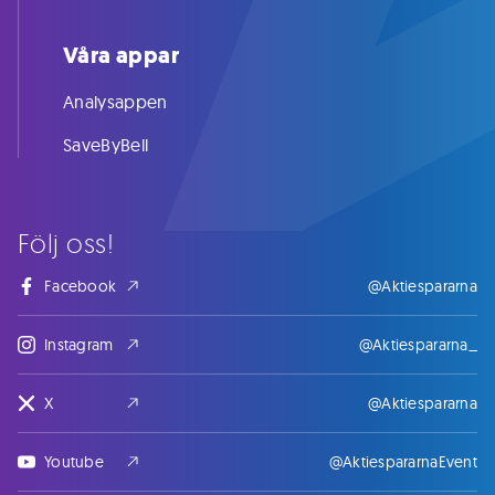
Våra appar
Analysappen
SaveByBell
Följ oss!
Facebook
@Aktiespararna
Instagram
@Aktiespararna_
X
@Aktiespararna
Youtube
@AktiespararnaEvent