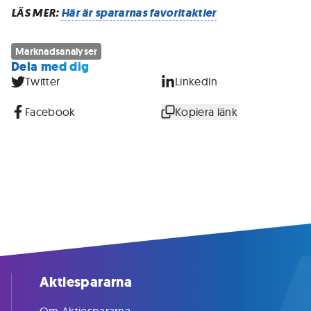
LÄS MER:
Här är spararnas favoritaktier
Marknadsanalyser
Dela med dig
Twitter
LinkedIn
Facebook
Kopiera länk
Aktiespararna