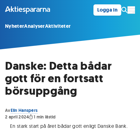
Logga in
Öpp
Nyheter
Analyser
Aktiviteter
Danske: Detta bådar
gott för en fortsatt
börsuppgång
Av
Elin Hanspers
2 april 2024
1
min lästid
En stark start på året bådar gott enligt Danske Bank
.