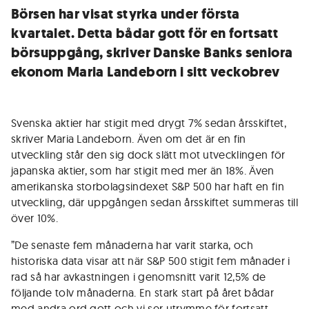
Börsen har visat styrka under första
kvartalet. Detta bådar gott för en fortsatt
börsuppgång, skriver Danske Banks seniora
ekonom Maria Landeborn i sitt veckobrev
Svenska aktier har stigit med drygt 7% sedan årsskiftet,
skriver Maria Landeborn. Även om det är en fin
utveckling står den sig dock slätt mot utvecklingen för
japanska aktier, som har stigit med mer än 18%. Även
amerikanska storbolagsindexet S&P 500 har haft en fin
utveckling, där uppgången sedan årsskiftet summeras till
över 10%.
”De senaste fem månaderna har varit starka, och
historiska data visar att när S&P 500 stigit fem månader i
rad så har avkastningen i genomsnitt varit 12,5% de
följande tolv månaderna. En stark start på året bådar
med andra ord gott och vi ser utrymme för fortsatt