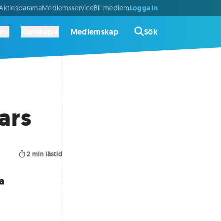
Logga in
ktiespararna
Medlemsservice
Bli medlem
r
Kunskap
Medlemskap
Sök
ars
2
min lästid
a