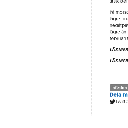
årstakte
På motsa
lägre bo
nedåtpåv
lägre än
februari 
LÄS MER
LÄS MER
Inflation
Dela m
Twitte