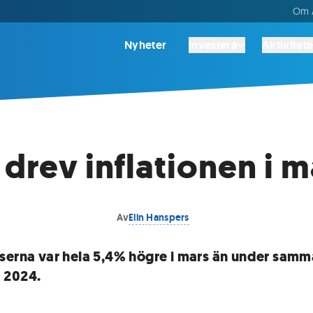
Om A
Nyheter
Investera
Aktivitete
 drev inflationen i m
Av
Elin Hanspers
serna var hela 5,4% högre i mars än under samm
 2024.