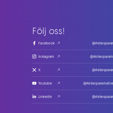
Följ oss!
Facebook
@Aktiespara
Instagram
@Aktiesparar
X
@Aktiespara
Youtube
@AktiespararnaEv
LinkedIn
@Aktiespara