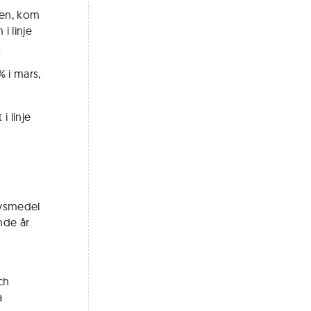
ken, kom
i linje
.
% i mars,
i linje
livsmedel
nde år.
ch
a