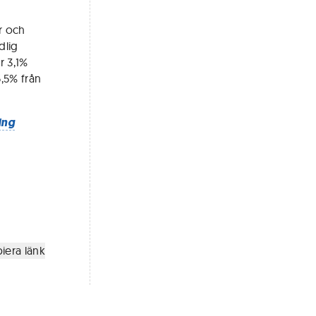
r och
dlig
r 3,1%
,5% från
ing
iera länk