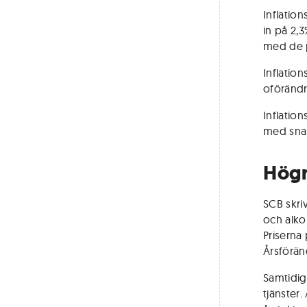
Inflatio
in på 2,3
med de p
Inflation
oförändr
Inflation
med sna
Högr
SCB skri
och alko
Priserna
Årsförän
Samtidig
tjänster