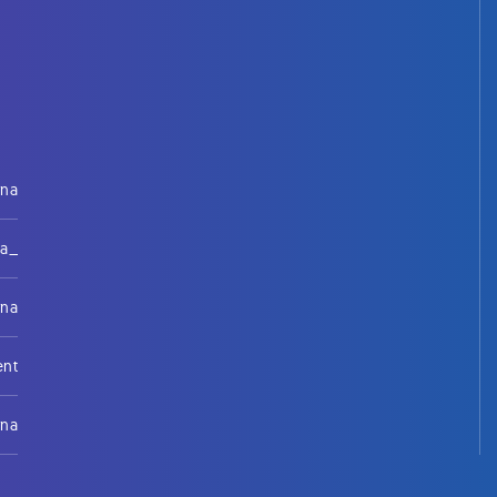
rna
na_
rna
ent
rna