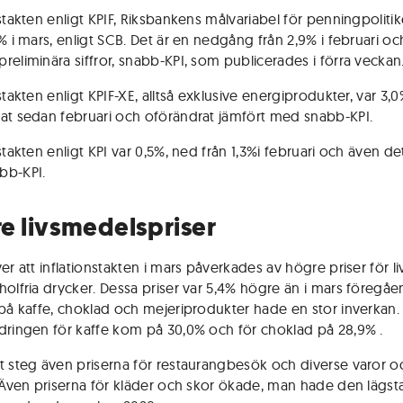
nstakten enligt KPIF, Riksbankens målvariabel för penningpoliti
% i mars, enligt SCB. Det är en nedgång från 2,9% i februari och 
reliminära siffror, snabb-KPI, som publicerades i förra veckan
stakten enligt KPIF-XE, alltså exklusive energiprodukter, var 3,0
at sedan februari och oförändrat jämfört med snabb-KPI.
stakten enligt KPI var 0,5%, ned från 1,3%i februari och även det 
bb-KPI.
e livsmedelspriser
ver att inflationstakten i mars påverkades av högre priser för 
holfria drycker. Dessa priser var 5,4% högre än i mars föregåe
 på kaffe, choklad och mejeriprodukter hade en stor inverkan.
dringen för kaffe kom på 30,0% och för choklad på 28,9% .
t steg även priserna för restaurangbesök och diverse varor o
. Även priserna för kläder och skor ökade, man hade den lägst