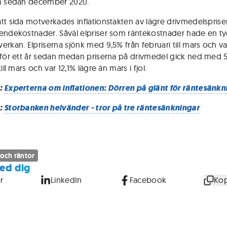
n sedan december 2020.
tt sida motverkades inflationstakten av lägre drivmedelsprise
endekostnader. Såväl elpriser som räntekostnader hade en ty
erkan. Elpriserna sjönk med 9,5% från februari till mars och va
 för ett år sedan medan priserna på drivmedel gick ned med 5
till mars och var 12,1% lägre än mars i fjol.
:
Experterna om inflationen: Dörren på glänt för räntesänkn
:
Storbanken helvänder - tror på tre räntesänkningar
 och räntor
ed dig
r
LinkedIn
Facebook
Kop