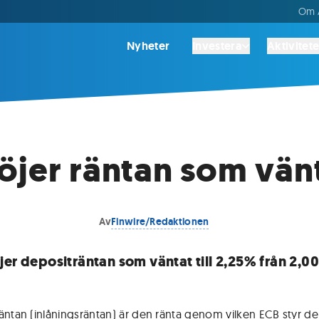
Om A
Nyheter
Investera
Aktivitete
öjer räntan som vän
Av
Finwire/Redaktionen
jer depositräntan som väntat till 2,25% från 2,0
äntan (inlåningsräntan) är den ränta genom vilken ECB styr d