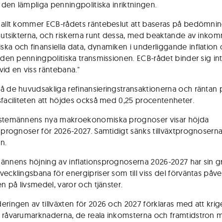
a den lämpliga penningpolitiska inriktningen.
 allt kommer ECB-rådets räntebeslut att baseras på bedömni
nsutsikterna, och riskerna runt dessa, med beaktande av ink
ka och finansiella data, dynamiken i underliggande inflation
i den penningpolitiska transmissionen. ECB-rådet binder sig in
vid en viss räntebana."
å de huvudsakliga refinansieringstransaktionerna och räntan 
sfaciliteten att höjdes också med 0,25 procentenheter.
nstemännens nya makroekonomiska prognoser visar höjda
nsprognoser för 2026-2027. Samtidigt sänks tillväxtprognoserna
n.
ännens höjning av inflationsprognoserna 2026-2027 har sin g
vecklingsbana för energipriser som till viss del förväntas påv
en på livsmedel, varor och tjänster.
eringen av tillväxten för 2026 och 2027 förklaras med att krig
 råvarumarknaderna, de reala inkomsterna och framtidstron 