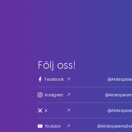
Följ oss!
Facebook
@Aktiespara
Instagram
@Aktiesparar
X
@Aktiespara
Youtube
@AktiespararnaEv