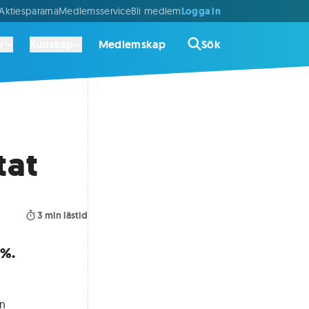
Logga in
ktiespararna
Medlemsservice
Bli medlem
r
Kunskap
Medlemskap
Sök
tat
3
min lästid
0%.
en