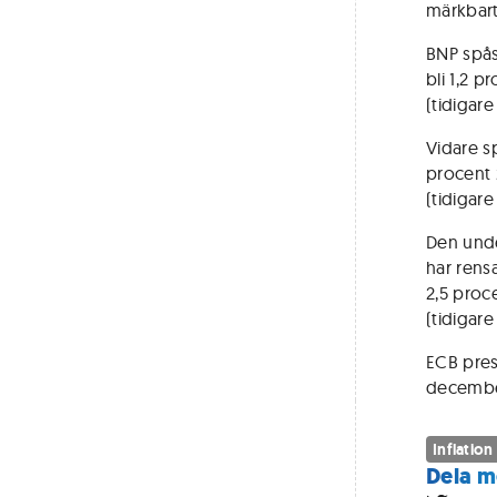
märkbart
BNP spås
bli 1,2 p
(tidigare 
Vidare s
procent 
(tidigare
Den unde
har rensa
2,5 proc
(tidigare 
ECB prese
decembe
Inflation
Dela m