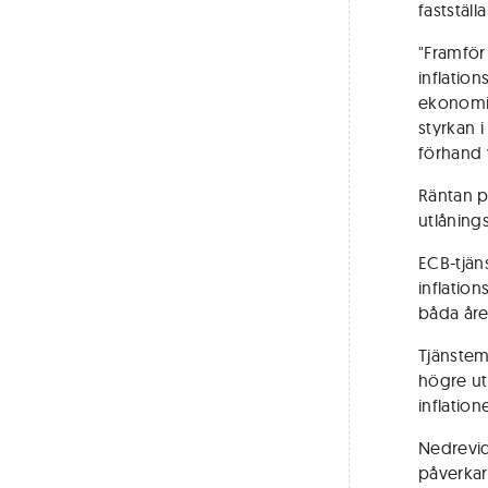
fastställ
"Framför
inflatio
ekonomis
styrkan 
förhand 
Räntan p
utlåning
ECB-tjä
inflatio
båda åre
Tjänstem
högre ut
inflation
Nedrevid
påverkar