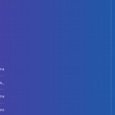
rna
na_
rna
ent