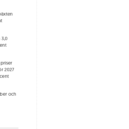
lväxten
nt
 3,0
cent
priser
för 2027
ocent
mber och