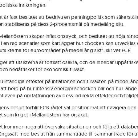
olitiska inriktningen.
 är fast beslutet att bedriva en penningpolitik som säkerställe
nen stabiliseras på dess 2-procentsmål på medellång sikt.
 Mellanöstern skapar inflationstryck, och beslutet att höja ränt
 i en rad scenarier som kartlägger hur chocken kan utvecklas
utsikterna för euroområdet på medellång sikt", skriver ECB.
er att utsikterna är fortsatt osäkra, och de innebär uppåtriske
 och nedåtrisker för ekonomisk tillväxt.
fullständiga effekter på inflationen och tillväxten på medellång
tt bero på hur intensiv energiprischocken blir och hur länge
mt även på omfattningen av dess indirekta effekter och följdef
ns beslut förblir ECB-rådet väl positionerat att navigera den
t som kriget i Mellanöstern har orsakat.
t kommer noga att övervaka situationen och följa ett datab
gångssätt med beslut från sammanträde till sammanträde för a