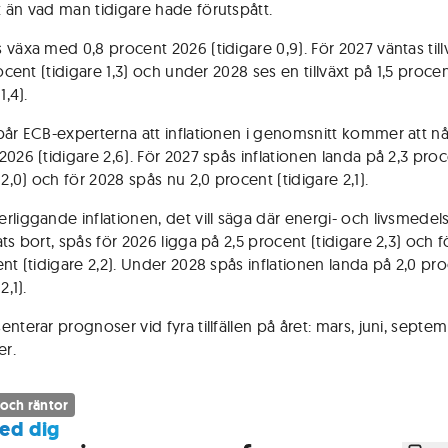
 än vad man tidigare hade förutspått.
 växa med 0,8 procent 2026 (tidigare 0,9). För 2027 väntas til
rocent (tidigare 1,3) och under 2028 ses en tillväxt på 1,5 proce
1,4).
pår ECB-experterna att inflationen i genomsnitt kommer att nå
2026 (tidigare 2,6). För 2027 spås inflationen landa på 2,3 pro
 2,0) och för 2028 spås nu 2,0 procent (tidigare 2,1).
rliggande inflationen, det vill säga där energi- och livsmedels
ts bort, spås för 2026 ligga på 2,5 procent (tidigare 2,3) och 
ent (tidigare 2,2). Under 2028 spås inflationen landa på 2,0 pr
2,1).
nterar prognoser vid fyra tillfällen på året: mars, juni, septe
r.
 och räntor
ed dig