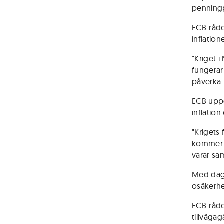
penningp
ECB-rådet
inflatio
"Kriget i
fungerar
påverka 
ECB uppg
inflation
"Krigets 
kommer a
varar sa
Med dage
osäkerhe
ECB-råde
tillväga