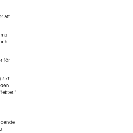
r att
orna
 och
r för
 sikt
 den
fekter."
eroende
tt