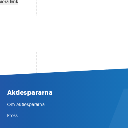
iera länk
Aktiespararna
Om Aktiespararna
Press