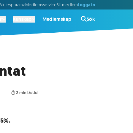
Logga in
ktiespararna
Medlemsservice
Bli medlem
r
Kunskap
Medlemskap
Sök
ntat
2
min lästid
75%.