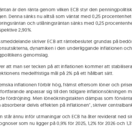
äntan är den ränta genom vilken ECB styr den penningpolitis
ngen. Denna sänks nu alltså som väntat med 0,25 procentenhet
ieringsräntan och utlåningsräntan sänks med 0,25 procentenhete
spektive 2,90%.
ressmeddelande skriver ECB att räntebeslutet grundas på be
tionsutsikterna, dynamiken i den underliggande inflationen och
gpolitikens genomslag.
er att man ser tecken på att inflationen kommer att stabilisera
ektionens medelfristiga mål på 2% på ett hållbart sätt.
mska inflationen förblir hög, främst eftersom löner och priser 
 fortfarande anpassar sig till den tidigare inflationsökningen 
e fördröjning. Men löneökningstakten dämpas som förvänta
 absorberar delvis effekten på inflationen", skriver centralban
 står ännu inför utmaningar och ECB ha åter reviderat ned si
prognoser som nu ligger på 0,9% för 2025, 1,2% för 2026 och 1,3