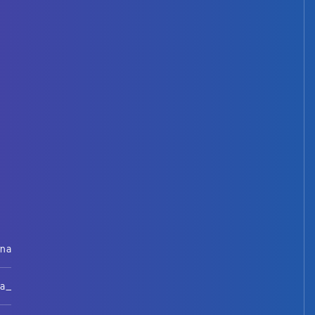
rna
na_