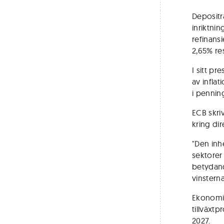
Depositr
inriktni
refinans
2,65% re
I sitt p
av infla
i pennin
ECB skriv
kring dir
"Den inhe
sektorer
betydand
vinsterna
Ekonomin
tillväxt
2027.