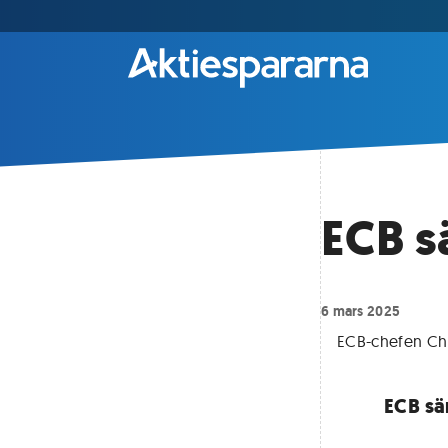
ECB s
6 mars 2025
ECB-chefen Chr
ECB sä