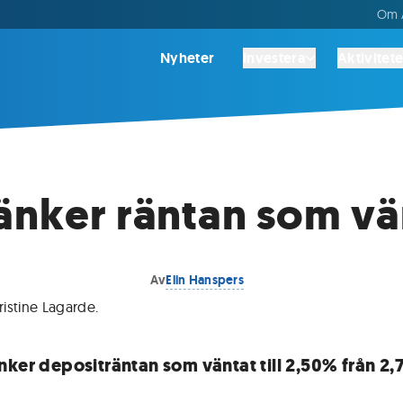
Om A
Nyheter
Investera
Aktivitete
änker räntan som vä
Av
Elin Hanspers
istine Lagarde
.
nker depositräntan som väntat till 2,50% från 2,