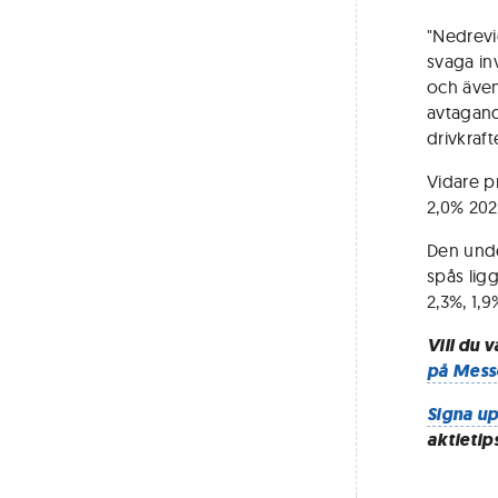
"Nedrevi
svaga in
och även
avtagand
drivkraft
Vidare p
2,0% 202
Den under
spås lig
2,3%, 1,
Vill du 
på Mess
Signa up
aktietip