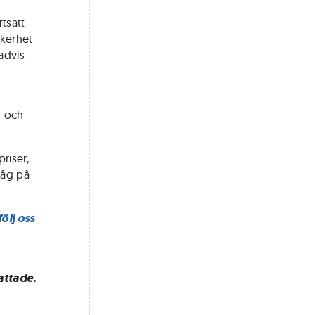
tsatt
äkerhet
advis
6 och
riser,
låg på
följ oss
attade.