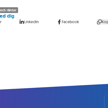
 och räntor
ed dig
r
LinkedIn
Facebook
Kop