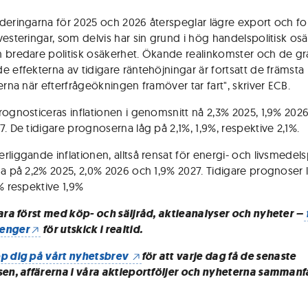
deringarna för 2025 och 2026 återspeglar lägre export och for
vesteringar, som delvis har sin grund i hög handelspolitisk os
 bredare politisk osäkerhet. Ökande realinkomster och de gr
e effekterna av tidigare räntehöjningar är fortsatt de främsta
erna när efterfrågeökningen framöver tar fart", skriver ECB.
rognosticeras inflationen i genomsnitt nå 2,3% 2025, 1,9% 202
7. De tidigare prognoserna låg på 2,1%, 1,9%, respektive 2,1%.
liggande inflationen, alltså rensat för energi- och livsmedelsp
ga på 2,2% 2025, 2,0% 2026 och 1,9% 2027. Tidigare prognoser 
9% respektive 1,9%
vara först med köp- och säljråd, aktieanalyser och nyheter –
enger
för utskick i realtid.
p dig på vårt nyhetsbrev
för att varje dag få de senaste
sen, affärerna i våra aktieportföljer och nyheterna sammanf