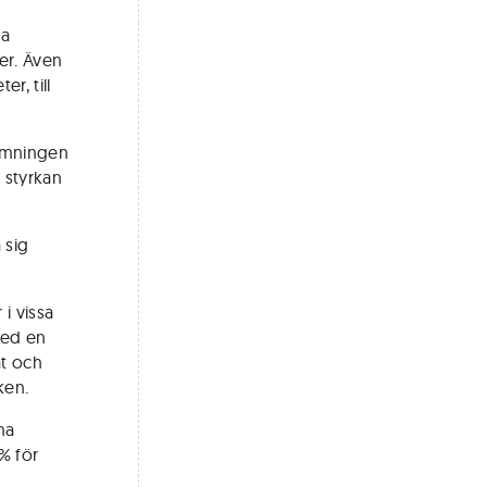
ka
er. Även
r, till
dömningen
 styrkan
 sig
i vissa
med en
t och
ken.
na
% för