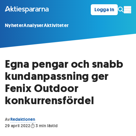
Logga in
Öpp
Nyheter
Analyser
Aktiviteter
Egna pengar och snabb
kundanpassning ger
Fenix Outdoor
konkurrensfördel
Av
Redaktionen
29 april 2022
3
min lästid