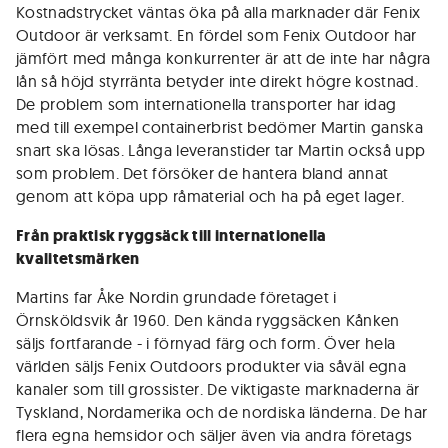
Kostnadstrycket väntas öka på alla marknader där Fenix
Outdoor är verksamt. En fördel som Fenix Outdoor har
jämfört med många konkurrenter är att de inte har några
lån så höjd styrränta betyder inte direkt högre kostnad.
De problem som internationella transporter har idag
med till exempel containerbrist bedömer Martin ganska
snart ska lösas. Långa leveranstider tar Martin också upp
som problem. Det försöker de hantera bland annat
genom att köpa upp råmaterial och ha på eget lager.
Från praktisk ryggsäck till internationella
kvalitetsmärken
Martins far Åke Nordin grundade företaget i
Örnsköldsvik år 1960. Den kända ryggsäcken Kånken
säljs fortfarande - i förnyad färg och form. Över hela
världen säljs Fenix Outdoors produkter via såväl egna
kanaler som till grossister. De viktigaste marknaderna är
Tyskland, Nordamerika och de nordiska länderna. De har
flera egna hemsidor och säljer även via andra företags