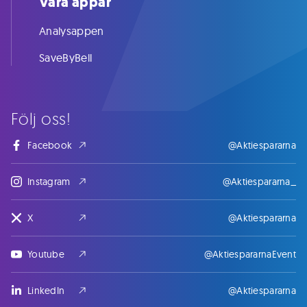
Våra appar
Analysappen
SaveByBell
Följ oss!
Facebook
@Aktiespararna
Instagram
@Aktiespararna_
X
@Aktiespararna
Youtube
@AktiespararnaEvent
LinkedIn
@Aktiespararna