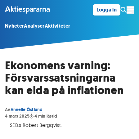
Logga in
Öpp
Nyheter
Analyser
Aktiviteter
Ekonomens varning:
Försvarssatsningarna
kan elda på inflationen
Av
Annelie Östlund
4 mars 2025
4
min lästid
SEB:s Robert Bergqvist
.