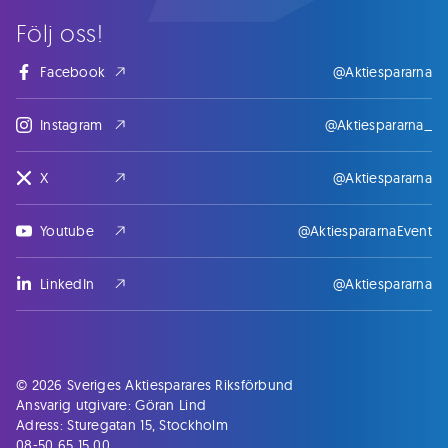
Följ oss!
Facebook
@Aktiespararna
Instagram
@Aktiespararna_
X
@Aktiespararna
Youtube
@AktiespararnaEvent
LinkedIn
@Aktiespararna
© 2026 Sveriges Aktiesparares Riksförbund
Ansvarig utgivare: Göran Lind
Adress: Sturegatan 15, Stockholm
08-50 65 15 00