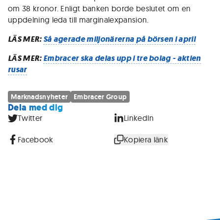
om 38 kronor. Enligt banken borde beslutet om en
uppdelning leda till marginalexpansion.
LÄS MER:
Så agerade miljonärerna på börsen i april
LÄS MER:
Embracer ska delas upp i tre bolag - aktien
rusar
Marknadsnyheter
Embracer Group
Dela med dig
Twitter
LinkedIn
Facebook
Kopiera länk