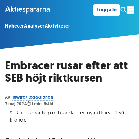
Logga in
Öpp
Nyheter
Analyser
Aktiviteter
Embracer rusar efter att
SEB höjt riktkursen
Av
Finwire/Redaktionen
7 maj 2024
1
min lästid
SEB upprepar köp och landar i en ny riktkurs på 50
kronor
.