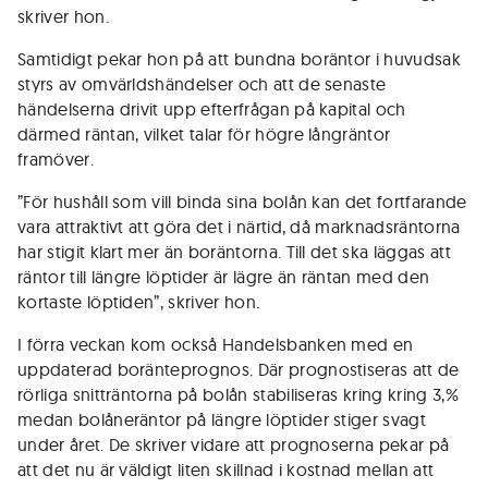
skriver hon.
Samtidigt pekar hon på att bundna boräntor i huvudsak
styrs av omvärldshändelser och att de senaste
händelserna drivit upp efterfrågan på kapital och
därmed räntan, vilket talar för högre långräntor
framöver.
”För hushåll som vill binda sina bolån kan det fortfarande
vara attraktivt att göra det i närtid, då marknadsräntorna
har stigit klart mer än boräntorna. Till det ska läggas att
räntor till längre löptider är lägre än räntan med den
kortaste löptiden”, skriver hon.
I förra veckan kom också Handelsbanken med en
uppdaterad boränteprognos. Där prognostiseras att de
rörliga snitträntorna på bolån stabiliseras kring kring 3,%
medan bolåneräntor på längre löptider stiger svagt
under året. De skriver vidare att prognoserna pekar på
att det nu är väldigt liten skillnad i kostnad mellan att