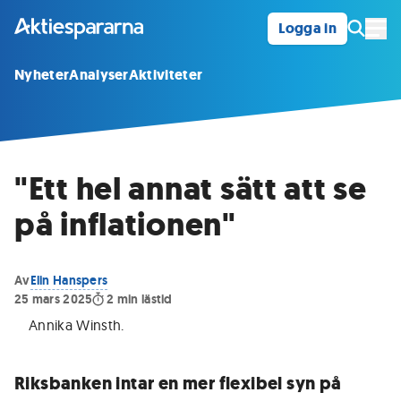
Logga in
Öpp
Nyheter
Analyser
Aktiviteter
"Ett hel annat sätt att se
på inflationen"
Av
Elin Hanspers
25 mars 2025
2
min lästid
Annika Winsth
.
Riksbanken intar en mer flexibel syn på