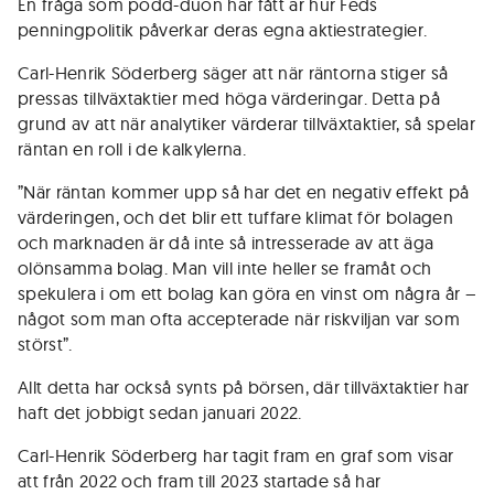
En fråga som podd-duon har fått är hur Feds
penningpolitik påverkar deras egna aktiestrategier.
Carl-Henrik Söderberg säger att när räntorna stiger så
pressas tillväxtaktier med höga värderingar. Detta på
grund av att när analytiker värderar tillväxtaktier, så spelar
räntan en roll i de kalkylerna.
”När räntan kommer upp så har det en negativ effekt på
värderingen, och det blir ett tuffare klimat för bolagen
och marknaden är då inte så intresserade av att äga
olönsamma bolag. Man vill inte heller se framåt och
spekulera i om ett bolag kan göra en vinst om några år –
något som man ofta accepterade när riskviljan var som
störst”.
Allt detta har också synts på börsen, där tillväxtaktier har
haft det jobbigt sedan januari 2022.
Carl-Henrik Söderberg har tagit fram en graf som visar
att från 2022 och fram till 2023 startade så har