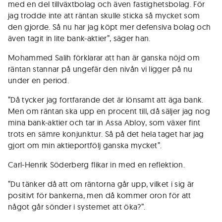
med en del tillväxtbolag och även fastighetsbolag. För
jag trodde inte att räntan skulle sticka så mycket som
den gjorde. Så nu har jag köpt mer defensiva bolag och
även tagit in lite bank-aktier”, säger han.
Mohammed Salih förklarar att han är ganska nöjd om
räntan stannar på ungefär den nivån vi ligger på nu
under en period.
”Då tycker jag fortfarande det är lönsamt att äga bank.
Men om räntan ska upp en procent till, då säljer jag nog
mina bank-aktier och tar in Assa Abloy, som växer fint
trots en sämre konjunktur. Så på det hela taget har jag
gjort om min aktieportfölj ganska mycket”.
Carl-Henrik Söderberg flikar in med en reflektion.
”Du tänker då att om räntorna går upp, vilket i sig är
positivt för bankerna, men då kommer oron för att
något går sönder i systemet att öka?”.