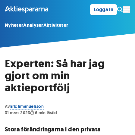
Logga in
Öpp
Nyheter
Analyser
Aktiviteter
Experten: Så har jag
gjort om min
aktieportfölj
Av
Eric Emanuelsson
31 mars 2023
6
min lästid
Stora förändringarna i den privata