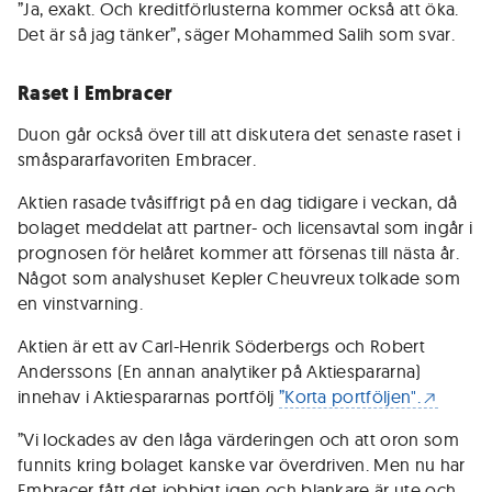
”Ja, exakt. Och kreditförlusterna kommer också att öka.
Det är så jag tänker”, säger Mohammed Salih som svar.
Raset i Embracer
Duon går också över till att diskutera det senaste raset i
småspararfavoriten Embracer.
Aktien rasade tvåsiffrigt på en dag tidigare i veckan, då
bolaget meddelat att partner- och licensavtal som ingår i
prognosen för helåret kommer att försenas till nästa år.
Något som analyshuset Kepler Cheuvreux tolkade som
en vinstvarning.
Aktien är ett av Carl-Henrik Söderbergs och Robert
Anderssons (En annan analytiker på Aktiespararna)
innehav i Aktiespararnas portfölj
”Korta portföljen".
”Vi lockades av den låga värderingen och att oron som
funnits kring bolaget kanske var överdriven. Men nu har
Embracer fått det jobbigt igen och blankare är ute och