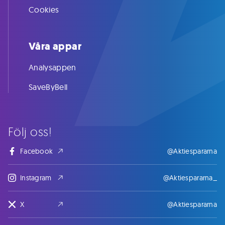
Cookies
Våra appar
Analysappen
SaveByBell
Följ oss!
Facebook
@Aktiespararna
Instagram
@Aktiespararna_
X
@Aktiespararna