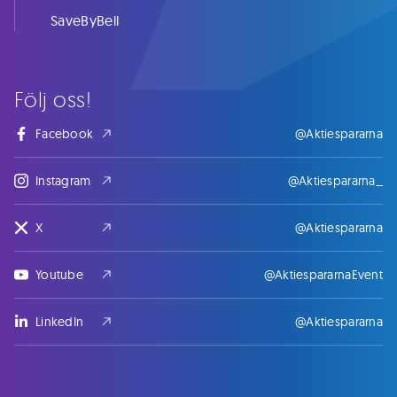
SaveByBell
Följ oss!
Facebook
@Aktiespararna
Instagram
@Aktiespararna_
X
@Aktiespararna
Youtube
@AktiespararnaEvent
LinkedIn
@Aktiespararna