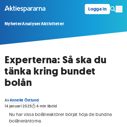
Logga in
Öpp
Nyheter
Analyser
Aktiviteter
Experterna: Så ska du
tänka kring bundet
bolån
Av
Annelie Östlund
14 januari 2025
4
min lästid
Nu har vissa bolåneaktörer börjat höja de bundna
bolåneräntorna
.