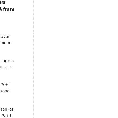
ers
å fram
möver.
 räntan
t agera.
d sina
förbli
 sade
a sänkas
 70% i