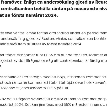
 framöver. Enligt en undersökning gjord av Reut
 centralbanken behålla räntan på nuvarande niv
utet av första halvåret 2024.
Reserve väntas lämna räntan oförändrad under en period fra
n undersökning gjord av Reuters väntas centralbanken behålla
nde nivå fram till slutet av första halvåret 2024.
har frågat ekonomer runt i USA om hur de tror Fed kommer at
ajoritet av de tillfrågade ansåg att centralbanken är färdig me
r.
asscenario är Fed färdiga med att höja, inflationen kommer att 
et och räntorna kommer att förbli förhöjda över hela kurvan",
ollenhorst, chefsekonom i USA på Citi.
 av de tillfrågade svarade att de tror att räntan kommer börj
årsskiftet 2024. Det kan jämföras med 55% månaden innan och