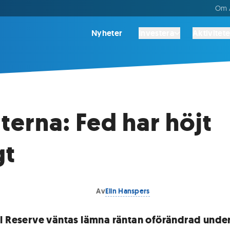
Om A
Nyheter
Investera
Aktivitete
terna: Fed har höjt
gt
Av
Elin Hanspers
l Reserve väntas lämna räntan oförändrad unde