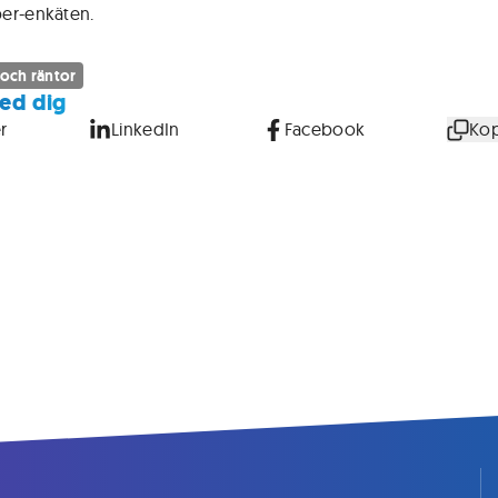
er-enkäten.
 och räntor
ed dig
r
LinkedIn
Facebook
Kop