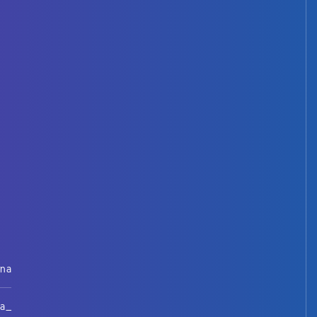
rna
na_