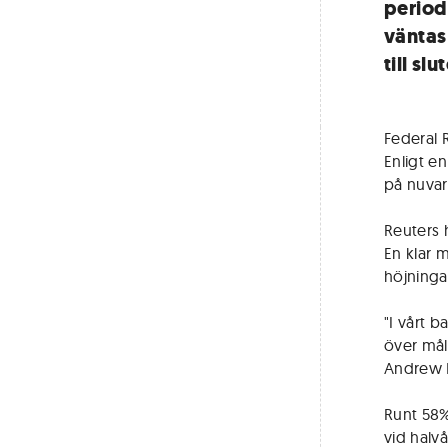
period
väntas
till sl
Federal 
Enligt e
på nuvara
Reuters 
En klar m
höjninga
"I vårt b
över mål
Andrew H
Runt 58%
vid halv