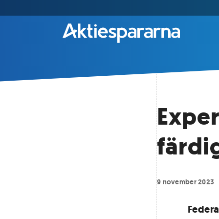
Exper
färdi
9 november 2023
Federa