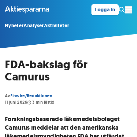
Logga in
Öpp
Nyheter
Analyser
Aktiviteter
FDA-bakslag för
Camurus
Av
Finwire/Redaktionen
11 juni 2026
3
min lästid
Forskningsbaserade läkemedelsbolaget
Camurus meddelar att den amerikanska
läkemedelsmyndigheten FDA har utfärdat