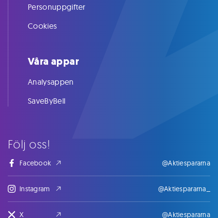
Personuppgifter
Cookies
Våra appar
Analysappen
SaveByBell
Följ oss!
Facebook
@Aktiespararna
Instagram
@Aktiespararna_
X
@Aktiespararna