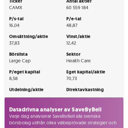
Ticker
Antal aktier
CAMX
60 559 184
P/s-tal
P/e-tal
16,04
48,87
Omsättning/aktie
Vinst/aktie
37,83
12,42
Börslista
Sektor
Large Cap
Health Care
P/eget kapital
Eget kapital/aktie
8,58
70,73
Utdelning/aktie
Direktavkastning
Datadrivna analyser av SaveByBell
Varje dag analyserar SaveByBell alla svenska
börsbolag utifrån olika välbeprövade strategier och