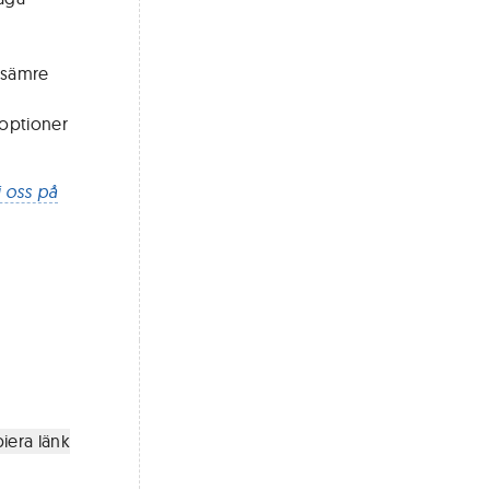
r sämre
joptioner
j oss på
iera länk