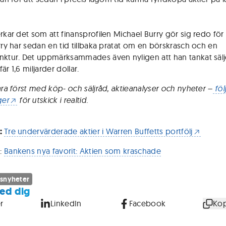
erkar det som att finansprofilen Michael Burry gör sig redo fö
urry har sedan en tid tillbaka pratat om en börskrasch och en
nktur. Det uppmärksammades även nyligen att han tankat säl
är 1,6 miljarder dollar.
vara först med köp- och säljråd, aktieanalyser och nyheter –
föl
er
för utskick i realtid.
:
Tre undervärderade aktier i Warren Buffetts portfölj
R
:
Bankens nya favorit: Aktien som kraschade
snyheter
ed dig
r
LinkedIn
Facebook
Kop