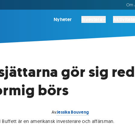
Om A
Nyheter
Investera
Aktivitete
sjättarna gör sig red
ormig börs
Av
Jessika Bouveng
Buffett är en amerikansk investerare och affärsman
.