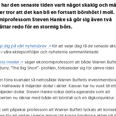
 har den senaste tiden varit något skakig och m
r tror att det kan bli en fortsatt börshöst i moll. 
iprofessorn Steven Hanke så gör sig även två
ättar redo för en stormig börs.
p dig på vårt nyhetsbrev
för att varje dag få de senaste akt
a i våra aktieportföljer och nyheterna sammanfattade.
ess Insider
säger ekonomiprofessorn att både Warren Buffe
urry, “The Big Short”- profilen, förbereder sig för sämre tider.
t förra kvartalet så nettosålde Warren Buffetts investmentbo
 Hathaway 8 miljarder dollar i aktier. Kassan har nu vuxit till et
iljarder dollar. Steven Hanke tolkar detta agerande som att
perten nu räknar med både ett börsfall och en lågkonjunktur.
kt sett påpekar professorn att Warren Buffett lyckats att kons
ssan för att sedan i precis lagom tid kunna fyndköpa aktier på 