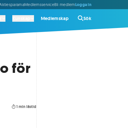
Logga in
ktiespararna
Medlemsservice
Bli medlem
r
Kunskap
Medlemskap
Sök
o för
1
min lästid