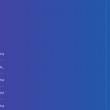
rna
na_
rna
ent
rna