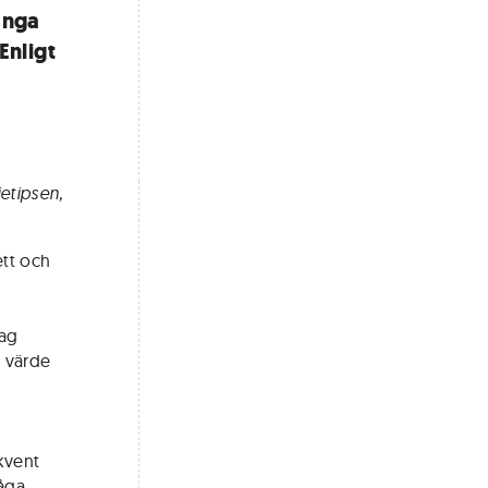
ånga
Enligt
ietipsen,
tt och
lag
t värde
ekvent
låga