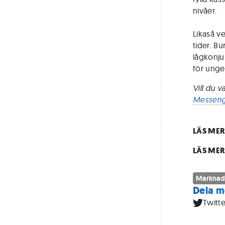
nivåer.
Likaså v
tider. B
lågkonju
för ungef
Vill du 
Messeng
LÄS MER
LÄS ME
Marknad
Dela m
Twitte