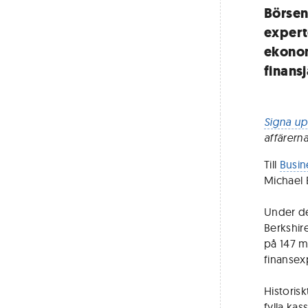
Börsen
experte
ekonom
finansj
Signa up
affärern
Till
Busin
Michael B
Under de
Berkshire
på 147 m
finansex
Historis
fylla ka