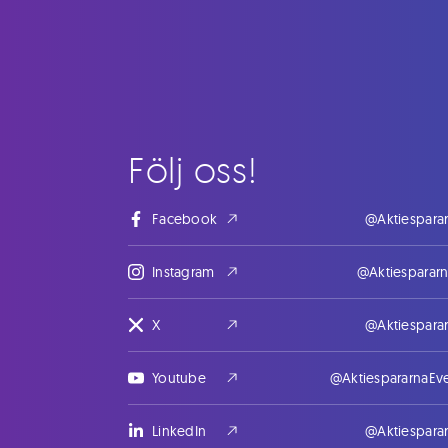
Följ oss!
Facebook
@Aktiespara
Instagram
@Aktiesparar
X
@Aktiespara
Youtube
@AktiespararnaEv
LinkedIn
@Aktiespara