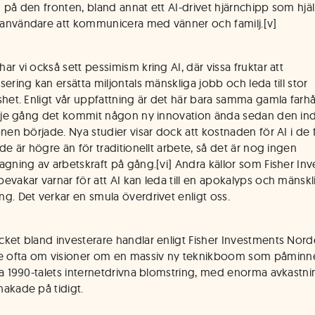
 på den fronten, bland annat ett AI-drivet hjärnchipp som hjä
nvändare att kommunicera med vänner och familj.[v]
r vi också sett pessimism kring AI, där vissa fruktar att
ering kan ersätta miljontals mänskliga jobb och leda till stor
shet. Enligt vår uppfattning är det här bara samma gamla far
arje gång det kommit någon ny innovation ända sedan den indu
nen började. Nya studier visar dock att kostnaden för AI i de fl
de är högre än för traditionellt arbete, så det är nog ingen
agning av arbetskraft på gång.[vi] Andra källor som Fisher In
evakar varnar för att AI kan leda till en apokalyps och mänsk
g. Det verkar en smula överdrivet enligt oss.
ket bland investerare handlar enligt Fisher Investments Nor
ofta om visioner om en massiv ny teknikboom som påminn
ga 1990-talets internetdrivna blomstring, med enorma avkastni
akade på tidigt.