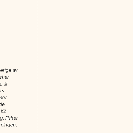
erige av
isher
, är
ts
mer
 de
 K2
g. Fisher
vningen,