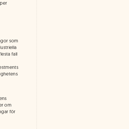
lper
hågor som
striella
esta fall
vestments
lighetens
dens
er om
ngar för