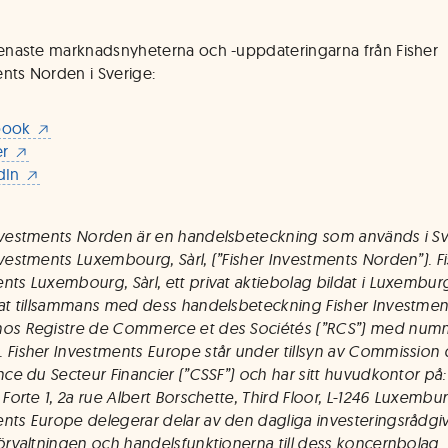
senaste marknadsnyheterna och -uppdateringarna från Fisher
nts Norden i Sverige:
book
er
dIn
nvestments Norden är en handelsbeteckning som används i Sv
nvestments Luxembourg, Sàrl, (”Fisher Investments Norden”). F
nts Luxembourg, Sàrl, ett privat aktiebolag bildat i Luxemburg
rat tillsammans med dess handelsbeteckning Fisher Investmen
hos Registre de Commerce et des Sociétés (”RCS”) med num
 Fisher Investments Europe står under tillsyn av Commission
ance du Secteur Financier (”CSSF”) och har sitt huvudkontor på:
 Forte 1, 2a rue Albert Borschette, Third Floor, L-1246 Luxembur
nts Europe delegerar delar av den dagliga investeringsrådgi
förvaltningen och handelsfunktionerna till dess koncernbolag.