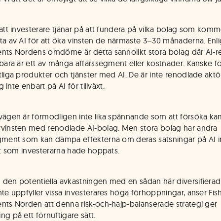
 att investerare tjänar på att fundera på vilka bolag som komm
ta av AI för att öka vinsten de närmaste 3–30 månaderna. Enli
nts Nordens omdöme är detta sannolikt stora bolag där AI-r
 bara är ett av många affärssegment eller kostnader. Kanske fö
tliga produkter och tjänster med AI. De är inte renodlade akt
ig inte enbart på AI för tillväxt.
vägen är förmodligen inte lika spännande som att försöka k
vinsten med renodlade AI-bolag. Men stora bolag har andra
gment som kan dämpa effekterna om deras satsningar på AI in
 ut som investerarna hade hoppats.
den potentiella avkastningen med en sådan här diversifierad 
nte uppfyller vissa investerares höga förhoppningar, anser Fis
nts Norden att denna risk-och-hajp-balanserade strategi ger
ng på ett förnuftigare sätt.