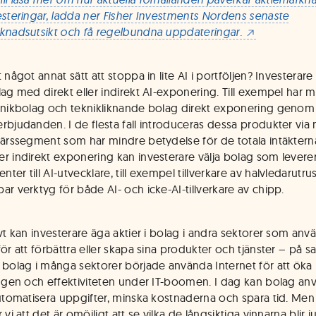
esteringar, ladda ner Fisher Investments Nordens senaste
knadsutsikt och få regelbundna uppdateringar.
 något annat sätt att stoppa in lite AI i portföljen? Investerare
lag med direkt eller indirekt AI-exponering. Till exempel har 
knikbolag och teknikliknande bolag direkt exponering genom 
rbjudanden. I de flesta fall introduceras dessa produkter via 
färssegment som har mindre betydelse för de totala intäktern
r indirekt exponering kan investerare välja bolag som levere
er till AI-utvecklare, till exempel tillverkare av halvledarutru
ar verktyg för både AI- och icke-AI-tillverkare av chipp.
ivt kan investerare äga aktier i bolag i andra sektorer som anv
för att förbättra eller skapa sina produkter och tjänster – på
 bolag i många sektorer började använda Internet för att öka
ingen och effektiviteten under IT-boomen. I dag kan bolag an
automatisera uppgifter, minska kostnaderna och spara tid. Me
 vi att det är omöjligt att se vilka de långsiktiga vinnarna blir j