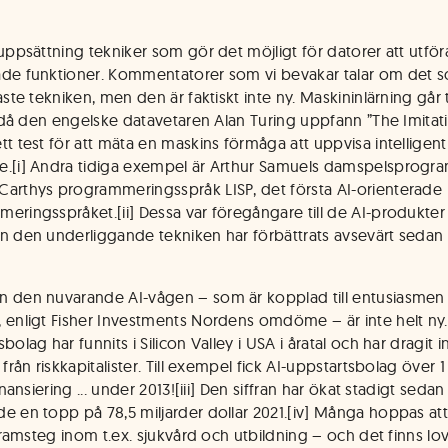
 uppsättning tekniker som gör det möjligt för datorer att utför
de funktioner. Kommentatorer som vi bevakar talar om det 
aste tekniken, men den är faktiskt inte ny. Maskininlärning går t
0, då den engelske datavetaren Alan Turing uppfann ”The Imitat
tt test för att mäta en maskins förmåga att uppvisa intelligent
.[i] Andra tidiga exempel är Arthur Samuels damspelsprogr
arthys programmeringsspråk LISP, det första AI-orienterade
eringsspråket.[ii] Dessa var föregångare till de AI-produkter 
n den underliggande tekniken har förbättrats avsevärt sedan 
 den nuvarande AI-vågen – som är kopplad till entusiasmen
 enligt Fisher Investments Nordens omdöme – är inte helt ny.
bolag har funnits i Silicon Valley i USA i åratal och har dragit i
 från riskkapitalister. Till exempel fick AI-uppstartsbolag över 1
finansiering ... under 2013![iii] Den siffran har ökat stadigt seda
e en topp på 78,5 miljarder dollar 2021.[iv] Många hoppas att
l framsteg inom t.ex. sjukvård och utbildning – och det finns l