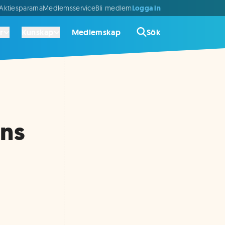
Logga in
ktiespararna
Medlemsservice
Bli medlem
r
Kunskap
Medlemskap
Sök
ens