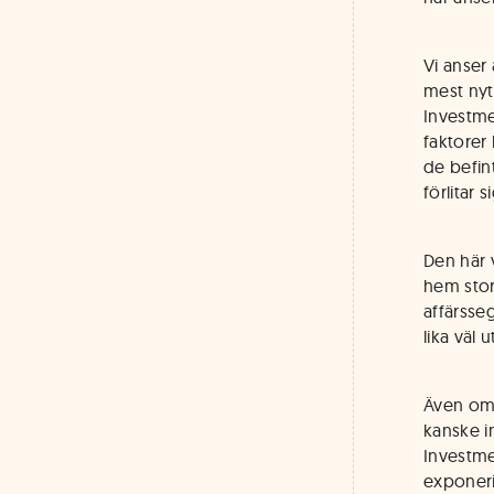
Vi anser
mest nyt
Investme
faktorer
de befin
förlitar s
Den här 
hem stor
affärsse
lika väl
Även om 
kanske i
Investme
exponeri