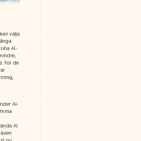
 kan välja
många
sina AI-
mindre,
a. För de
rar
stning,
änder AI-
 samma
vända AI
n även
ust nu.