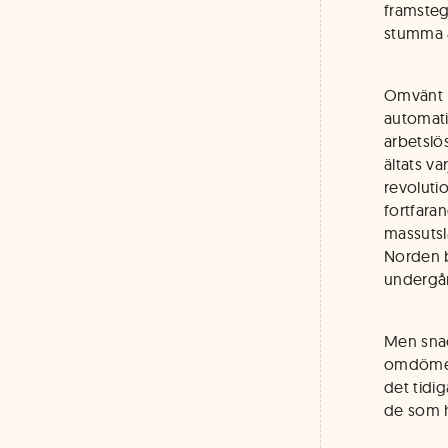
framsteg
stumma a
Omvänt ha
automatis
arbetslö
ältats v
revolutio
fortfaran
massutsl
Norden b
undergån
Men snac
omdöme 
det tidi
de som h