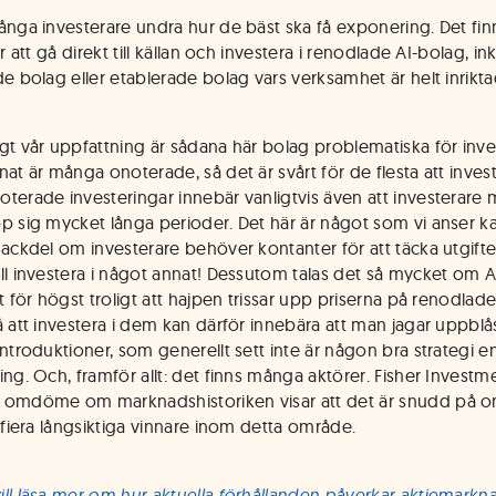
ånga investerare undra hur de bäst ska få exponering. Det finn
är att gå direkt till källan och investera i renodlade AI-bolag, in
de bolag eller etablerade bolag vars verksamhet är helt inrikta
gt vår uppfattning är sådana här bolag problematiska för inve
at är många onoterade, så det är svårt för de flesta att invest
terade investeringar innebär vanligtvis även att investerare 
p sig mycket långa perioder. Det här är något som vi anser k
nackdel om investerare behöver kontanter för att täcka utgifter
ll investera i något annat! Dessutom talas det så mycket om AI
t för högst troligt att hajpen trissar upp priserna på renodlade
å att investera i dem kan därför innebära att man jagar uppblås
ntroduktioner, som generellt sett inte är någon bra strategi en
ing. Och, framför allt: det finns många aktörer. Fisher Investm
omdöme om marknadshistoriken visar att det är snudd på om
tifiera långsiktiga vinnare inom detta område.
ll läsa mer om hur aktuella förhållanden påverkar aktiemark