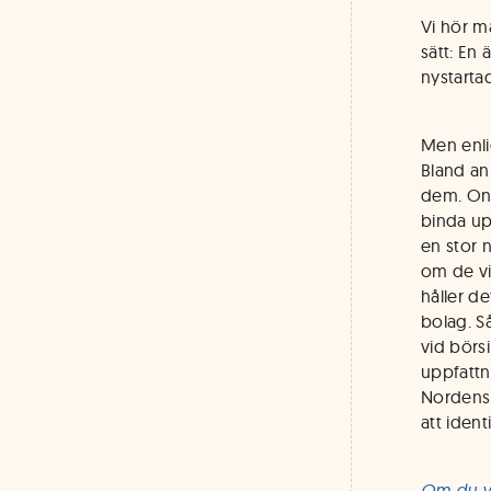
Vi hör m
sätt: En 
nystarta
Men enli
Bland ann
dem. Ono
binda up
en stor 
om de vi
håller de
bolag. S
vid börsi
uppfattn
Nordens 
att iden
Om du vi