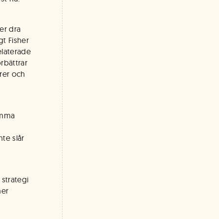
er dra
gt Fisher
elaterade
rbättrar
örer och
amma
te slår
strategi
her