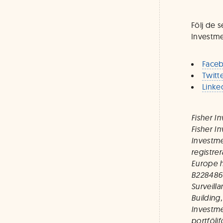
Följ de 
Investme
Face
Twitt
Linke
Fisher I
Fisher I
Investme
registre
Europe 
B228486.
Surveill
Building,
Investme
portfölj