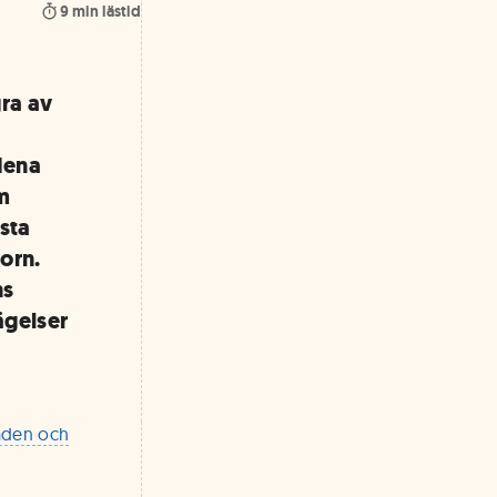
9
min lästid
gra av
dena
om
sta
orn.
ns
ägelser
naden och