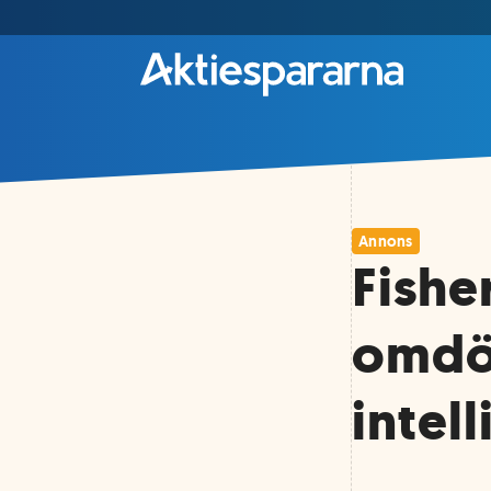
Annons
Fishe
omdöm
intel