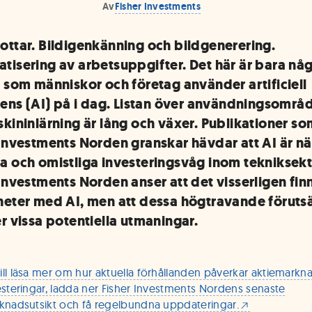
Av
Fisher Investments
ottar. Bildigenkänning och bildgenerering.
tisering av arbetsuppgifter. Det här är bara nå
t som människor och företag använder artificiell
igens (AI) på i dag. Listan över användningsområ
skininlärning är lång och växer. Publikationer s
 Investments Norden granskar hävdar att AI är nä
a och omistliga investeringsvåg inom tekniksekt
 Investments Norden anser att det visserligen fin
heter med AI, men att dessa högtravande föruts
er vissa potentiella utmaningar.
ll läsa mer om hur aktuella förhållanden påverkar aktiemark
esteringar, ladda ner Fisher Investments Nordens senaste
knadsutsikt och få regelbundna uppdateringar.