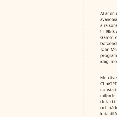
AI är en
avancera
allra sen
till 195
Game”, e
beteende
John McC
programm
idag, me
Men även
ChatGPT,
uppstarts
miljarder
dollar i 
och nådd
leda til