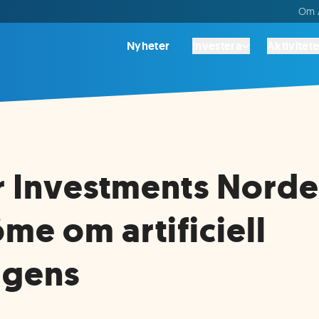
Om A
Nyheter
Investera
Aktivitete
r Investments Nord
e om artificiell
ligens