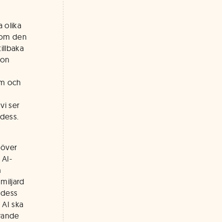
a olika
som den
illbaka
ion
am och
vi ser
dess.
 över
 AI-
n
 miljard
n dess
 AI ska
ovande