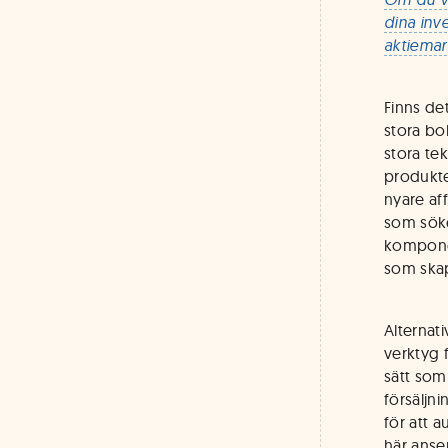
dina inv
aktiemar
Finns det
stora bo
stora te
produkte
nyare af
som söke
komponent
som skap
Alternat
verktyg 
sätt som
försäljn
för att 
här anser