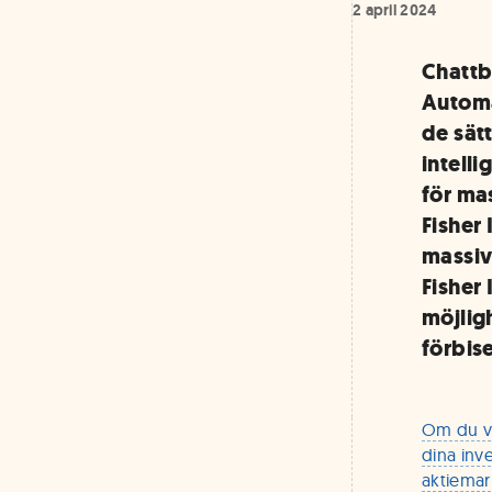
2 april 2024
Chattb
Automa
de sät
intell
för ma
Fisher
massiv
Fisher
möjlig
förbis
Om du vi
dina inv
aktiemar