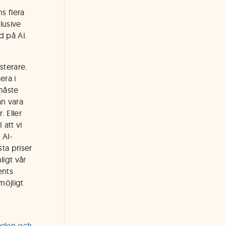
s flera
klusive
d på AI.
sterare.
era i
måste
an vara
. Eller
 att vi
 AI-
ta priser
ligt vår
ents
öjligt
naden och